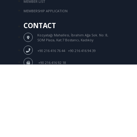
MEMBER LIST
MEMBERSHIP APPLICATION
CONTACT
Kozyatağı Mahallesi, İbrahim Ağa Sok.
No: 8,
SOM Plaza, Kat:7 Bostancı, Kadıköy
/
+90 216 416 76 44
+90 216 416 94 39
+90 216 416 92 18
Login
tksd@tksd.org.tr