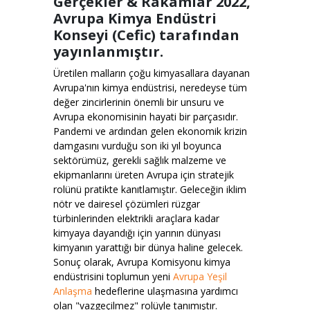
Gerçekler & Rakamlar 2022,
Avrupa Kimya Endüstri
Konseyi (Cefic) tarafından
yayınlanmıştır.
Üretilen malların çoğu kimyasallara dayanan
Avrupa'nın kimya endüstrisi, neredeyse tüm
değer zincirlerinin önemli bir unsuru ve
Avrupa ekonomisinin hayati bir parçasıdır.
Pandemi ve ardından gelen ekonomik krizin
damgasını vurduğu son iki yıl boyunca
sektörümüz, gerekli sağlık malzeme ve
ekipmanlarını üreten Avrupa için stratejik
rolünü pratikte kanıtlamıştır. Geleceğin iklim
nötr ve dairesel çözümleri rüzgar
türbinlerinden elektrikli araçlara kadar
kimyaya dayandığı için yarının dünyası
kimyanın yarattığı bir dünya haline gelecek.
Sonuç olarak, Avrupa Komisyonu kimya
endüstrisini toplumun yeni
Avrupa Yeşil
Anlaşma
hedeflerine ulaşmasına yardımcı
olan "vazgeçilmez" rolüyle tanımıştır.