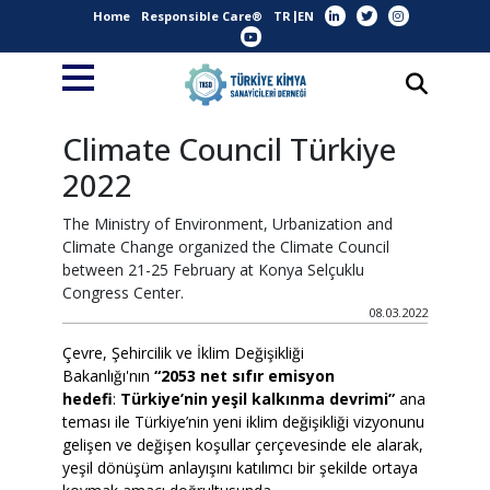
Home
Responsible Care®
TR
EN
Climate Council Türkiye
2022
The Ministry of Environment, Urbanization and
Climate Change organized the Climate Council
between 21-25 February at Konya Selçuklu
Congress Center.
08.03.2022
Çevre, Şehircilik ve İklim Değişikliği
Bakanlığı'nın
“2053 net sıfır emisyon
hedefi
:
Türkiye’nin yeşil kalkınma devrimi”
ana
teması ile Türkiye’nin yeni iklim değişikliği vizyonunu
gelişen ve değişen koşullar çerçevesinde ele alarak,
yeşil dönüşüm anlayışını katılımcı bir şekilde ortaya