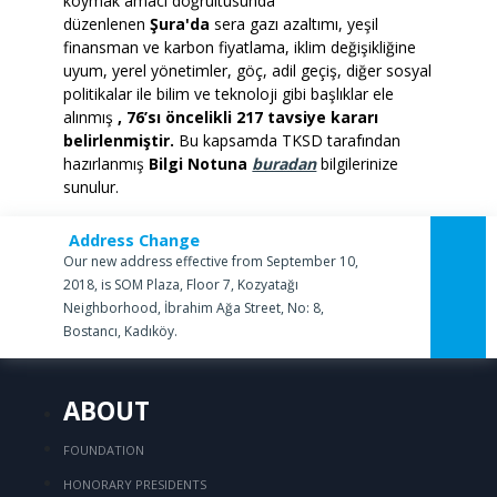
koymak amacı doğrultusunda
düzenlenen
Şura'da
sera gazı azaltımı, yeşil
finansman ve karbon fiyatlama, iklim değişikliğine
uyum, yerel yönetimler, göç, adil geçiş, diğer sosyal
politikalar ile bilim ve teknoloji gibi başlıklar ele
alınmış
, 76’sı öncelikli 217 tavsiye kararı
belirlenmiştir.
Bu kapsamda TKSD tarafından
hazırlanmış
Bilgi Notuna
buradan
bilgilerinize
sunulur.
Address Change
Our new address effective from September 10,
2018, is SOM Plaza, Floor 7, Kozyatağı
Neighborhood, İbrahim Ağa Street, No: 8,
Bostancı, Kadıköy.
ABOUT
FOUNDATION
HONORARY PRESIDENTS