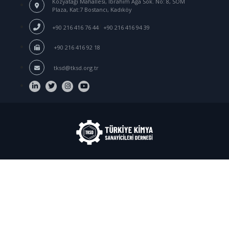
Kozyatağı Mahallesi, İbrahim Ağa Sok.
No: 8, SOM
Plaza, Kat:7 Bostancı, Kadıköy
/
+90 216 416 76 44
+90 216 416 94 39
+90 216 416 92 18
tksd@tksd.org.tr
Login
© 2020-
2026
TKSD Turkish Chemical Manufacturers
Association. All rights reserved.