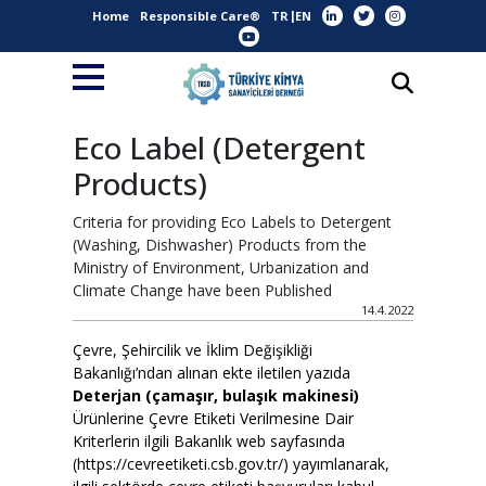
Home
Responsible Care®
TR
EN
Eco Label (Detergent
Products)
Criteria for providing Eco Labels to Detergent
(Washing, Dishwasher) Products from the
Ministry of Environment, Urbanization and
Climate Change have been Published
14.4.2022
Çevre, Şehircilik ve İklim Değişikliği
Bakanlığı’ndan alınan ekte iletilen yazıda
Deterjan (çamaşır, bulaşık makinesi)
Ürünlerine Çevre Etiketi Verilmesine Dair
Kriterlerin ilgili Bakanlık web sayfasında
(
https://cevreetiketi.csb.gov.tr/
) yayımlanarak,