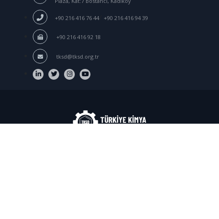
Plaza, Kat:7 Bostancı, Kadıköy
/
+90 216 416 76 44
+90 216 416 94 39
+90 216 416 92 18
tksd@tksd.org.tr
Login
© 2020-
2026
TKSD Turkish Chemical Manufacturers
Association. All rights reserved.