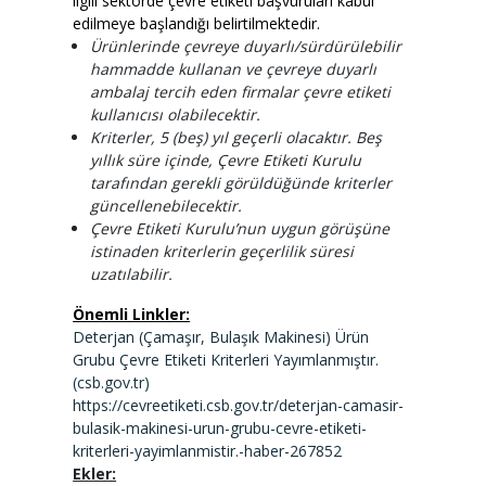
ilgili sektörde çevre etiketi başvuruları kabul
edilmeye başlandığı belirtilmektedir.
Ürünlerinde çevreye duyarlı/sürdürülebilir
hammadde kullanan ve çevreye duyarlı
ambalaj tercih eden firmalar çevre etiketi
kullanıcısı olabilecektir.
Kriterler, 5 (beş) yıl geçerli olacaktır. Beş
yıllık süre içinde, Çevre Etiketi Kurulu
tarafından gerekli görüldüğünde kriterler
güncellenebilecektir.
Çevre Etiketi Kurulu’nun uygun görüşüne
istinaden kriterlerin geçerlilik süresi
uzatılabilir.
Önemli Linkler:
Deterjan (Çamaşır, Bulaşık Makinesi) Ürün
Grubu Çevre Etiketi Kriterleri Yayımlanmıştır.
(csb.gov.tr)
https://cevreetiketi.csb.gov.tr/deterjan-camasir-
bulasik-makinesi-urun-grubu-cevre-etiketi-
kriterleri-yayimlanmistir.-haber-267852
Ekler: