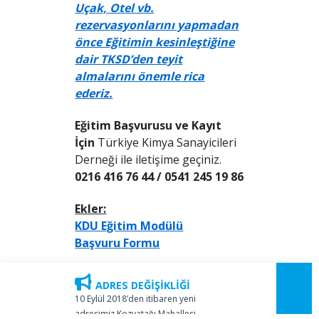
Uçak, Otel vb.
rezervasyonlarını yapmadan
önce Eğitimin kesinleştiğine
dair TKSD’den teyit
almalarını önemle rica
ederiz.
Eğitim Başvurusu ve Kayıt
İçin
Türkiye Kimya Sanayicileri
Derneği ile iletişime geçiniz.
0216 416 76 44 / 0541 245 19 86
Ekler:
KDU Eğitim Modülü
Başvuru Formu
ADRES DEĞİŞİKLİĞİ
10 Eylül 2018’den itibaren yeni
adresimiz Kozyatağı Mahallesi,