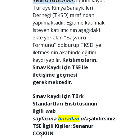
YENİ UYGULAMA:
Eğitim kaydı,
Türkiye Kimya Sanayicileri
Derneği (TKSD) tarafından
yapılmaktadır. Eğitime katılmak
isteyen katılımcının aşağıdaki
ekte yer alan ''Başvuru
Formunu'' doldurup TKSD' ye
iletmesinin akabinde eğitim
kaydı yapılır.
Katılımcıların,
Sınav Kaydı için TSE ile
iletişime geçmesi
gerekmektedir.
Sınav kaydı için Türk
Standartları Enstitüsünün
ilgili
web
sayfasına
buradan
ulaş
abilirsiniz.
TSE İlgili Kişiler: Senanur
COŞKUN