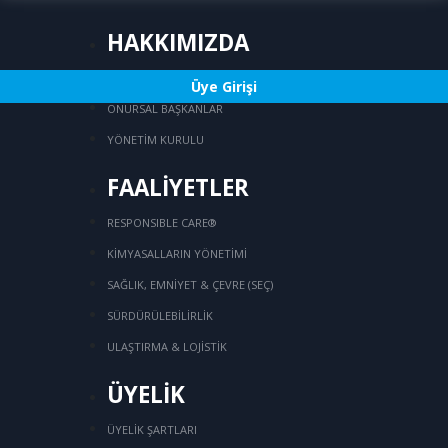
HAKKIMIZDA
KURULUŞ
Üye Girişi
ONURSAL BAŞKANLAR
YÖNETİM KURULU
FAALİYETLER
RESPONSIBLE CARE®
KİMYASALLARIN YÖNETİMİ
SAĞLIK, EMNİYET & ÇEVRE (SEÇ)
SÜRDÜRÜLEBİLİRLİK
ULAŞTIRMA & LOJİSTİK
ÜYELİK
ÜYELİK ŞARTLARI