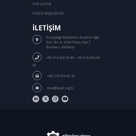
ÜYE LİSTESİ
ÜYELİK BAŞVURUSU
İLETİŞİM
Kozyatağı Mahallesi, İbrahim Ağa
Sok.
No: 8, SOM Plaza, Kat:7
Bostancı, Kadıköy
/
+90 216 416 76 44
+90 216 416 94
39
+90 216 416 92 18
tksd@tksd.org.tr