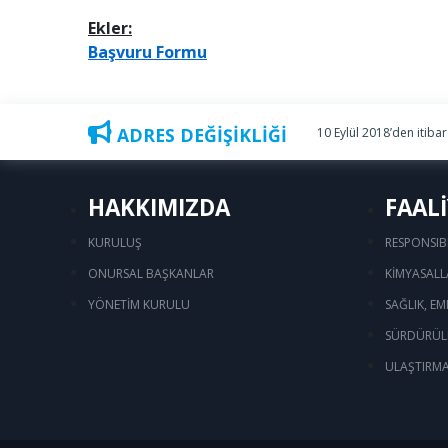
Ekler:
Başvuru Formu
ADRES DEĞİŞİKLİĞİ
10 Eylül 2018’den itiba
HAKKIMIZDA
FAAL
KURULUŞ
RESPONSIB
ONURSAL BAŞKANLAR
KİMYASALL
YÖNETİM KURULU
SAĞLIK, EM
SÜRDÜRÜLE
ULAŞTIRMA 