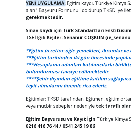
YENİ UYGULAMA:
Eğitim kaydı, Türkiye Kimya Sa
alan ''Başvuru Formunu'' doldurup TKSD' ye ilet
gerekmektedir.
Sınav kaydı için Türk Standartları Enstitüsünü
TSE İlgili Kişiler: Senanur COŞKUN (ie_senanu
*Eğitim ücretine öğle yemekleri, ikramlar ve 
**Eğitim tarihinden iki gün öncesinde yapılan
***Hesaplama adımları katılımcılarla birlikte
bulundurması tavsiye edilmektedir.
****Şehir dışından eğitime katılım sağlayaca
teyit almalarını önemle rica ederiz.
Eğitimler; TKSD tarafından; Eğitmen, eğitim ortam
veya mücbir sebepler nedeniyle
tek taraflı olar
Eğitim Başvurusu ve Kayıt İçin
Türkiye Kimya San
0216 416 76 44 / 0541 245 19 86