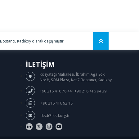
 Bostancı, Kadıköy olarak değişmiştir.
İLETİŞİM
Kozyatağı Mahallesi, İbrahim Ağa Sok.
No: 8, SOM Plaza, Kat:7 Bostancı, Kadıköy
/
+90 216 416 76 44
+90 216 416 94 39
+90 216 416 92 18
tksd@tksd.org.tr