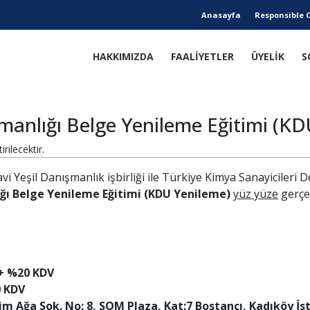
Anasayfa
Responsible 
HAKKIMIZDA
FAALİYETLER
ÜYELİK
S
anlığı Belge Yenileme Eğitimi (KD
rilecektir.
i Yeşil Danışmanlık işbirliği ile Türkiye Kimya Sanayicileri 
ı Belge Yenileme Eğitimi (KDU Yenileme)
yüz yüze
gerçe
 + %20 KDV
0 KDV
im Ağa Sok. No: 8, SOM Plaza, Kat:7 Bostancı, Kadıköy İs