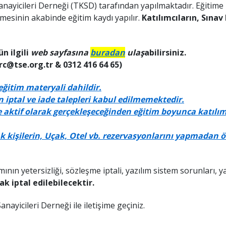
nayicileri Derneği (TKSD) tarafından yapılmaktadır. Eğitime 
mesinin akabinde eğitim kaydı yapılır.
Katılımcıların, Sınav
n ilgili
web sayfasına
buradan
ulaş
abilirsiniz.
rc@tse.org.tr & 0312 416 64 65)
eğitim materyali dahildir.
 iptal ve iade talepleri kabul edilmemektedir.
 aktif olarak gerçekleşeceğinden eğitim boyunca katılımc
k kişilerin, Uçak, Otel vb. rezervasyonlarını yapmadan ö
ının yetersizliği, sözleşme iptali, yazılım sistem sorunları, y
ak iptal edilebilecektir.
ayicileri Derneği ile iletişime geçiniz.