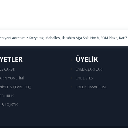
ren yeni adresimiz Kozyatağı Mahallesi, İbrahim Ağa Sok. No: 8, SOM Plaza, Kat:7
İYETLER
ÜYELİK
LE CARE®
ÜYELİK ŞARTLARI
ARIN YÖNETİMİ
ÜYE LİSTESİ
NİYET & ÇEVRE (SEÇ)
ÜYELİK BAŞVURUSU
BİLİRLİK
& LOJİSTİK