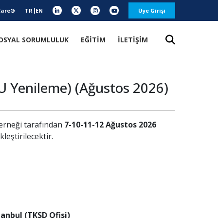
Care®
TR
EN
Üye Girişi
OSYAL SORUMLULUK
EĞİTİM
İLETİŞİM
U Yenileme) (Ağustos 2026)
Derneği tarafından
7-10-11-12 Ağustos 2026
kleştirilecektir.
tanbul (TKSD Ofisi)