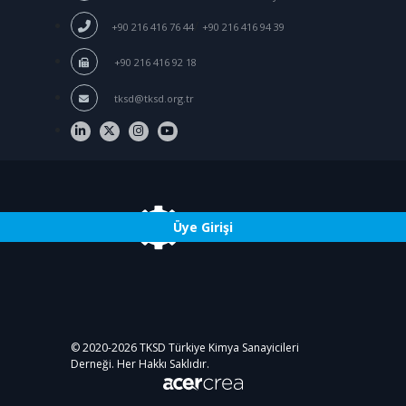
/
+90 216 416 76 44
+90 216 416 94 39
+90 216 416 92 18
tksd@tksd.org.tr
Üye Girişi
© 2020-
2026
TKSD Türkiye Kimya Sanayicileri
Derneği. Her Hakkı Saklıdır.