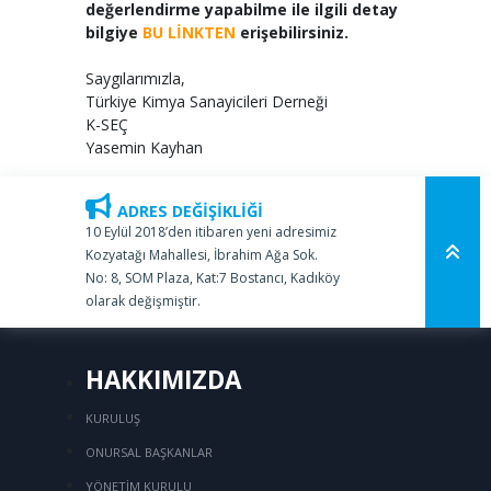
değerlendirme yapabilme ile ilgili detay
bilgiye
BU LİNKTEN
erişebilirsiniz.
Saygılarımızla,
Türkiye Kimya Sanayicileri Derneği
K-SEÇ
Yasemin Kayhan
ADRES DEĞİŞİKLİĞİ
10 Eylül 2018’den itibaren yeni adresimiz
Kozyatağı Mahallesi, İbrahim Ağa Sok.
No: 8, SOM Plaza, Kat:7 Bostancı, Kadıköy
olarak değişmiştir.
HAKKIMIZDA
KURULUŞ
ONURSAL BAŞKANLAR
YÖNETİM KURULU