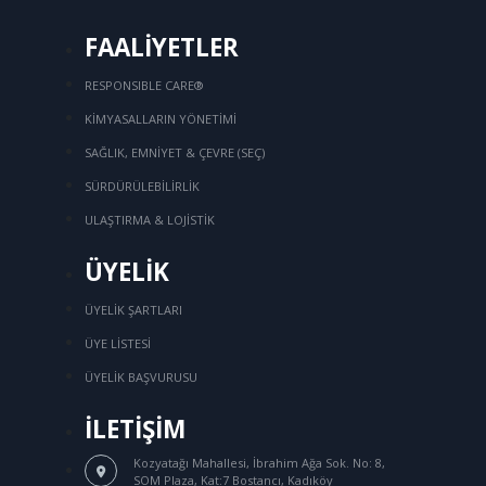
FAALİYETLER
RESPONSIBLE CARE®
KİMYASALLARIN YÖNETİMİ
SAĞLIK, EMNİYET & ÇEVRE (SEÇ)
SÜRDÜRÜLEBİLİRLİK
ULAŞTIRMA & LOJİSTİK
ÜYELİK
ÜYELİK ŞARTLARI
ÜYE LİSTESİ
ÜYELİK BAŞVURUSU
İLETİŞİM
Kozyatağı Mahallesi, İbrahim Ağa Sok.
No: 8,
SOM Plaza, Kat:7 Bostancı, Kadıköy