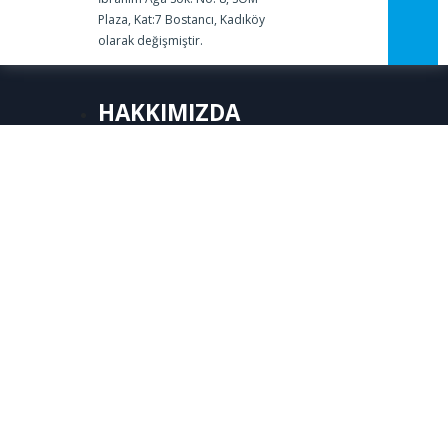
Plaza, Kat:7 Bostancı, Kadıköy
olarak değişmiştir.
HAKKIMIZDA
Üye Girişi
KURULUŞ
ONURSAL BAŞKANLAR
YÖNETİM KURULU
FAALİYETLER
RESPONSIBLE CARE®
KİMYASALLARIN YÖNETİMİ
SAĞLIK, EMNİYET & ÇEVRE (SEÇ)
SÜRDÜRÜLEBİLİRLİK
ULAŞTIRMA & LOJİSTİK