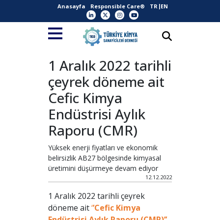
Anasayfa
Responsible Care®
TR
EN
1 Aralık 2022 tarihli
çeyrek döneme ait
Cefic Kimya
Endüstrisi Aylık
Raporu (CMR)
Yüksek enerji fiyatları ve ekonomik
belirsizlik AB27 bölgesinde kimyasal
üretimini düşürmeye devam ediyor
12.12.2022
1 Aralık 2022 tarihli çeyrek
döneme ait
‘
’Cefic Kimya
Endüstrisi Aylık Raporu (CMR)’’