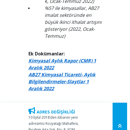
€, Ocak-Temmuz 2022)
%57 ile kimyasallar, AB27
imalat sektöründe en
büyük ikinci ithalat artışını
gösteriyor (2022, Ocak-
Temmuz)
Ek Dokümanlar:
Kimyasal Aylık Rapor (CMR) 1
Aralık 2022
AB27 Kimyasal Ticareti- Aylık
Bilgilendirmeler-Slaytlar
1
Aralık 2022
ADRES DEĞİŞİKLİĞİ
10 Eylül 2018’den itibaren yeni
adresimiz Kozyatağı Mahallesi,
İbrahim Ağa Sok. No: 8, SOM