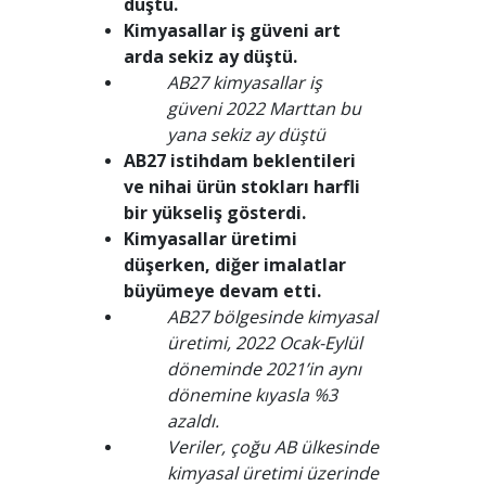
düştü.
Kimyasallar iş güveni art
arda sekiz ay düştü.
AB27 kimyasallar iş
güveni 2022 Marttan bu
yana sekiz ay düştü
AB27 istihdam beklentileri
ve nihai ürün stokları harfli
bir yükseliş gösterdi.
Kimyasallar üretimi
düşerken, diğer imalatlar
büyümeye devam etti.
AB27 bölgesinde kimyasal
üretimi, 2022 Ocak-Eylül
döneminde 2021’in aynı
dönemine kıyasla %3
azaldı.
Veriler, çoğu AB ülkesinde
kimyasal üretimi üzerinde