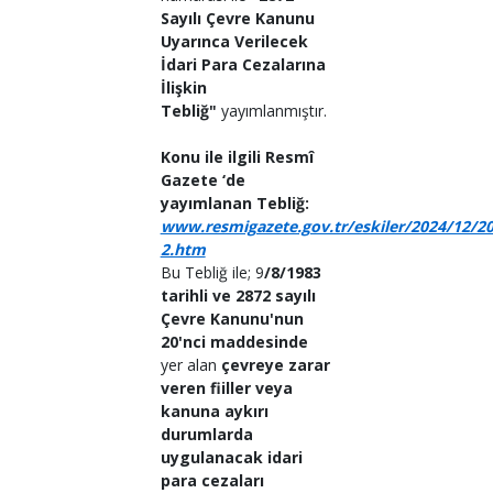
Sayılı Çevre Kanunu
Uyarınca Verilecek
İdari Para Cezalarına
İlişkin
Tebliğ"
yayımlanmıştır.
Konu ile ilgili Resmî
Gazete ‘de
yayımlanan Tebliğ:
www.resmigazete.gov.tr/eskiler/2024/12/2
2.htm
Bu Tebliğ ile; 9
/8/1983
tarihli ve 2872 sayılı
Çevre Kanunu'nun
20'nci maddesinde
yer alan
çevreye zarar
veren fiiller veya
kanuna aykırı
durumlarda
uygulanacak idari
para cezaları