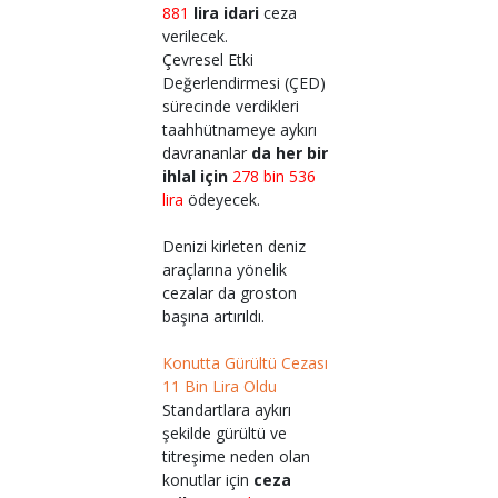
881
lira idari
ceza
verilecek.
Çevresel Etki
Değerlendirmesi (ÇED)
sürecinde verdikleri
taahhütnameye aykırı
davrananlar
da her bir
ihlal için
278 bin 536
lira
ödeyecek.
Denizi kirleten deniz
araçlarına yönelik
cezalar da groston
başına artırıldı.
Konutta Gürültü Cezası
11 Bin Lira Oldu
Standartlara aykırı
şekilde gürültü ve
titreşime neden olan
konutlar için
ceza