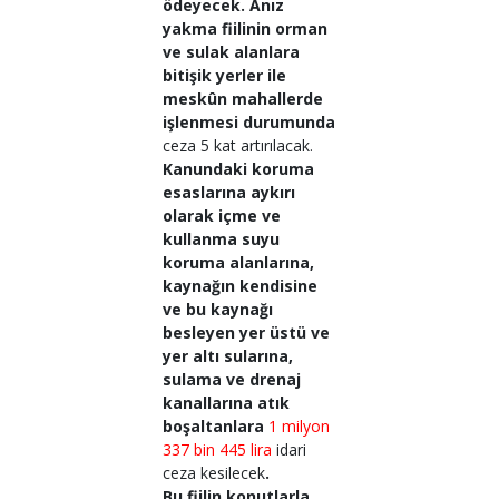
ödeyecek. Anız
yakma fiilinin orman
ve sulak alanlara
bitişik yerler ile
meskûn mahallerde
işlenmesi durumunda
ceza 5 kat artırılacak.
Kanundaki koruma
esaslarına aykırı
olarak içme ve
kullanma suyu
koruma alanlarına,
kaynağın kendisine
ve bu kaynağı
besleyen yer üstü ve
yer altı sularına,
sulama ve drenaj
kanallarına atık
boşaltanlara
1 milyon
337 bin 445 lira
idari
ceza kesilecek
.
Bu fiilin konutlarla