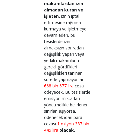
makamlardan izin
almadan kuran ve
işleten,
iznin iptal
edilmesine rağmen
kurmaya ve işletmeye
devam eden,
bu
tesislerde izin
almaksızın sonradan
değişiklik yapan veya
yetkili makamların
gerekli gördükleri
değişiklikleri tanınan
sürede yapmayanlar
668 bin 677 lira
ceza
ödeyecek
.
Bu tesislerde
emisyon miktarları
yönetmelikle belirlenen
sınırları aşıyorsa
,
ödenecek idari para
cezası
1 milyon 337 bin
445 lira
olacak.