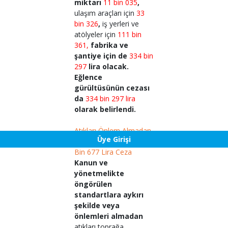
miktarı
11 bin 035
,
ulaşım araçları için
33
bin 326
,
iş yerleri ve
atölyeler için
111 bin
361,
fabrika ve
şantiye için de
334 bin
297
lira olacak.
Eğlence
gürültüsünün cezası
da
334 bin 297 lira
olarak belirlendi.
Atıkları Önlem Almadan
Üye Girişi
Toprağa Verenlere 668
Bin 677 Lira Ceza
Kanun ve
yönetmelikte
öngörülen
standartlara aykırı
şekilde veya
önlemleri almadan
atıkları toprağa