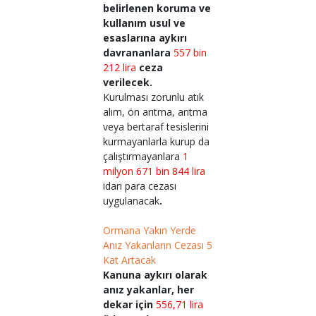
belirlenen koruma ve
kullanım usul ve
esaslarına aykırı
davrananlara
557 bin
212 lira
ceza
verilecek.
Kurulması zorunlu atık
alım, ön arıtma, arıtma
veya bertaraf tesislerini
kurmayanlarla kurup da
çalıştırmayanlara
1
milyon 671 bin 844 lira
idari para cezası
uygulanacak
.
Ormana Yakın Yerde
Anız Yakanların Cezası 5
Kat Artacak
Kanuna aykırı olarak
anız yakanlar, her
dekar için
556,71 lira