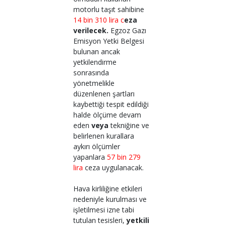
motorlu taşıt sahibine
14 bin 310 lira c
eza
verilecek.
Egzoz Gazı
Emisyon Yetki Belgesi
bulunan ancak
yetkilendirme
sonrasında
yönetmelikle
düzenlenen şartları
kaybettiği tespit edildiği
halde ölçüme devam
eden
veya
tekniğine ve
belirlenen kurallara
aykırı ölçümler
yapanlara
57 bin 279
lira
ceza uygulanacak.
Hava kirliliğine etkileri
nedeniyle kurulması ve
işletilmesi izne tabi
tutulan tesisleri,
yetkili