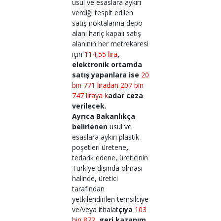
usul ve esaslara aykırı
verdiği tespit edilen
satış noktalarına depo
alanı hariç kapalı satış
alanının her metrekaresi
için
114,55 lira
,
elektronik ortamda
satış yapanlara ise
20
bin 771 liradan 207 bin
747 liraya k
adar ceza
verilecek.
Ayrıca Bakanlıkça
belirlenen
usul ve
esaslara aykırı plastik
poşetleri üretene
,
tedarik edene, üreticinin
Türkiye dışında olması
halinde, üretici
tarafından
yetkilendirilen temsilciye
ve/veya ithalat
çıya
103
bin 872
, geri kazanım