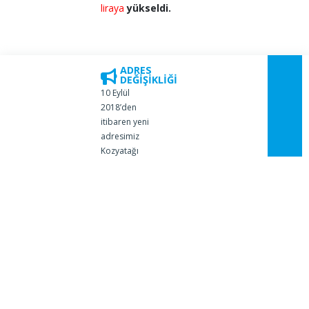
liraya
yükseldi.
ADRES
DEĞİŞİKLİĞİ
10 Eylül
2018’den
itibaren yeni
adresimiz
Kozyatağı
Mahallesi,
İbrahim Ağa Sok.
No: 8, SOM
Plaza, Kat:7
Bostancı,
Kadıköy olarak
değişmiştir.
HAKKIMIZDA