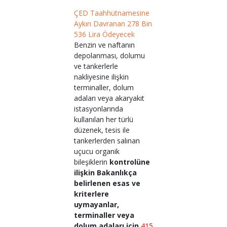
ÇED Taahhütnamesine
Aykırı Davranan 278 Bin
536 Lira Ödeyecek
Benzin ve naftanın
depolanması, dolumu
ve tankerlerle
nakliyesine ilişkin
terminaller, dolum
adaları veya akaryakıt
istasyonlarında
kullanılan her türlü
düzenek, tesis ile
tankerlerden salınan
uçucu organik
bileşiklerin
kontrolüne
ilişkin Bakanlıkça
belirlenen esas ve
kriterlere
uymayanlar,
terminaller veya
dolum adaları için
415