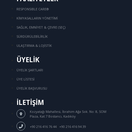
RESPONSIBLE CARE®
KİMYASALLARIN YÖNETİMİ
SAĞLIK, EMNİYET & ÇEVRE (SEÇ)
SÜRDÜRÜLEBİLİRLİK
ULAŞTIRMA & LOJİSTİK
ÜYELİK
ÜYELİK ŞARTLARI
ÜYE LİSTESİ
ÜYELİK BAŞVURUSU
İLETİŞİM
Kozyatağı Mahallesi, İbrahim Ağa Sok.
No: 8, SOM
Plaza, Kat:7 Bostancı, Kadıköy
/
+90 216 416 76 44
+90 216 416 94 39