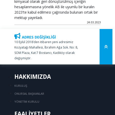
kimyasal olarak geri dönüştürülmüş içeriğin
hesaplanmasına yönelik AB ile uyumlu bir kuralın
2023'te kabul edilmesi çağrısında bulunan ortak bir
mektup yayınladı.
24.03.2023
ADRES DEĞİŞİKLİĞİ
10 Eylül 2018’den itibaren yeni adresimiz
Kozyatağı Mahallesi, İbrahim Ağa Sok. No: 8,
SOM Plaza, Kat:7 Bostancı, Kadıköy olarak
değişmiştir.
HAKKIMIZDA
KURULUŞ
ONURSAL BAŞKANLAR
YÖNETİM KURULU
FAALİYETLER