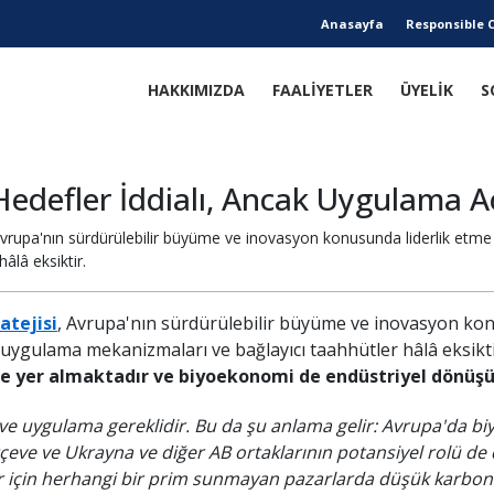
Anasayfa
Responsible 
HAKKIMIZDA
FAALİYETLER
ÜYELİK
S
Hedefler İddialı, Ancak Uygulama A
upa'nın sürdürülebilir büyüme ve inovasyon konusunda liderlik etme ni
lâ eksiktir.
atejisi
, Avrupa'nın sürdürülebilir büyüme ve inovasyon konu
 uygulama mekanizmaları ve bağlayıcı taahhütler hâlâ eksikti
e yer almaktadır ve biyoekonomi de endüstriyel dönü
m ve uygulama gereklidir. Bu da şu anlama gelir: Avrupa'da bi
eve ve Ukrayna ve diğer AB ortaklarının potansiyel rolü de da
r için herhangi bir prim sunmayan pazarlarda düşük karbonlu