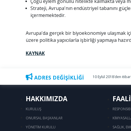
Çoğu eylem gönüllü nitelikte kalmakta veya mev
Strateji, Avrupa'nın endüstriyel tabanını güçle
içermemektedir.
Avrupa'da gerçek bir biyoekonomiye ulaşmak için
üzere politika yapıcılarla işbirliği yapmaya hazırd
KAYNAK
ADRES DEĞİŞİKLİĞİ
10 Eylül 2018’den itiba
HAKKIMIZDA
FAAL
KURULUŞ
RESPONSIB
ONURSAL BAŞKANLAR
KİMYASALL
YÖNETİM KURULU
SAĞLIK, EM