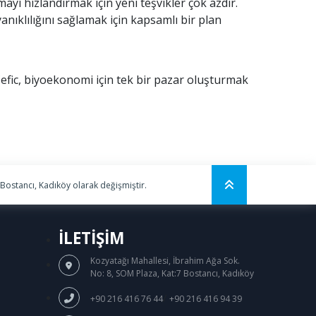
yı hızlandırmak için yeni teşvikler çok azdır.
anıklılığını sağlamak için kapsamlı bir plan
efic, biyoekonomi için tek bir pazar oluşturmak
 Bostancı, Kadıköy olarak değişmiştir.
İLETİŞİM
Kozyatağı Mahallesi, İbrahim Ağa Sok.
No: 8, SOM Plaza, Kat:7 Bostancı, Kadıköy
/
+90 216 416 76 44
+90 216 416 94 39