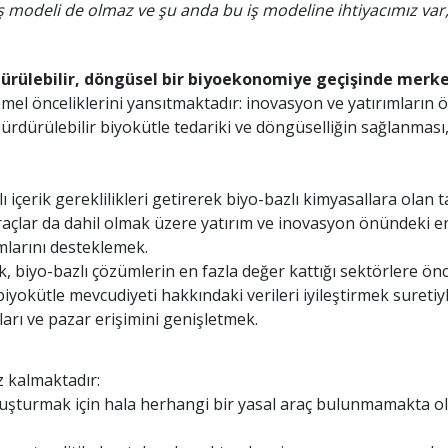
ş modeli de olmaz ve şu anda bu iş modeline ihtiyacımız var
dürülebilir, döngüsel bir biyoekonomiye geçişinde merke
el önceliklerini yansıtmaktadır: inovasyon ve yatırımların ö
ürdürülebilir biyokütle tedariki ve döngüselliğin sağlanması, 
 içerik gereklilikleri getirerek biyo-bazlı kimyasallara olan 
 araçlar da dahil olmak üzere yatırım ve inovasyon önündeki e
mlarını desteklemek.
, biyo-bazlı çözümlerin en fazla değer kattığı sektörlere ön
iyokütle mevcudiyeti hakkındaki verileri iyileştirmek suretiy
ları ve pazar erişimini genişletmek.
z kalmaktadır:
 oluşturmak için hala herhangi bir yasal araç bulunmamakta 