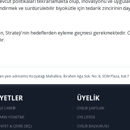
cut politikaları tekrarlamakta olup, inovasyonu ve uygulama
ndirmek ve sürdürülebilir biyokütle için tedarik zincirinin day
, Strateji'nin hedeflerden eyleme geçmesi gerekmektedir. C
ır.
ren yeni adresimiz Kozyatağı Mahallesi, İbrahim Ağa Sok. No: 8, SOM Plaza, Kat:7
İYETLER
ÜYELİK
LE CARE®
ÜYELİK ŞARTLARI
ARIN YÖNETİMİ
ÜYE LİSTESİ
NİYET & ÇEVRE (SEÇ)
ÜYELİK BAŞVURUSU