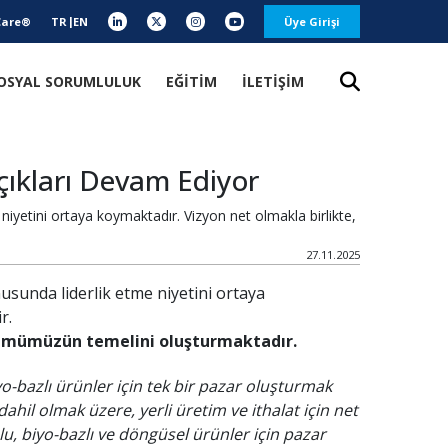
Care®
TR
EN
Üye Girişi
OSYAL SORUMLULUK
EĞİTİM
İLETİŞİM
çıkları Devam Ediyor
yetini ortaya koymaktadır. Vizyon net olmakla birlikte,
27.11.2025
sunda liderlik etme niyetini ortaya
r.
şümümüzün temelini oluşturmaktadır.
yo-bazlı ürünler için tek bir pazar oluşturmak
hil olmak üzere, yerli üretim ve ithalat için net
, biyo-bazlı ve döngüsel ürünler için pazar