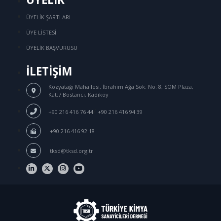
ÜYELİK ŞARTLARI
ÜYE LİSTESİ
ÜYELİK BAŞVURUSU
İLETİŞİM
Kozyatağı Mahallesi, İbrahim Ağa Sok.
No: 8, SOM Plaza,
Kat:7 Bostancı, Kadıköy
/
+90 216 416 76 44
+90 216 416 94 39
+90 216 416 92 18
tksd@tksd.org.tr