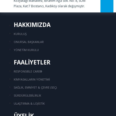
Kozyatağı Mahallesi, İbrahim Ağa Sok. No: 8, SOM
Plaza, Kat:7 Bostancı, Kadıköy olarak değişmiştir.
HAKKIMIZDA
KURULUŞ
ONURSAL BAŞKANLAR
YÖNETİM KURULU
FAALİYETLER
RESPONSIBLE CARE®
KİMYASALLARIN YÖNETİMİ
SAĞLIK, EMNİYET & ÇEVRE (SEÇ)
SÜRDÜRÜLEBİLİRLİK
ULAŞTIRMA & LOJİSTİK
ÜYELİK