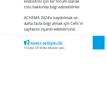
endüstrisi için bir forum olarak
rolü hakkında bilgi edinebilirler.
ACHEMA 2024'e kaydolmak ve
daha fazla bilgi almak için Cefic'in
sayfasını ziyaret edebilirsiniz.
ADRES DEĞİŞİKLİĞİ
10 Eylül 2018’den itibaren yeni
adresimiz Kozyatağı Mahallesi,
Üye Girişi
İbrahim Ağa Sok. No: 8, SOM
Plaza, Kat:7 Bostancı, Kadıköy
olarak değişmiştir.
HAKKIMIZDA
KURULUŞ
ONURSAL BAŞKANLAR