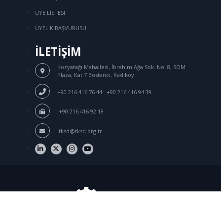
ÜYE LİSTESİ
ÜYELİK BAŞVURUSU
İLETİŞİM
Kozyatağı Mahallesi, İbrahim Ağa Sok.
No: 8, SOM
Plaza, Kat:7 Bostancı, Kadıköy
/
+90 216 416 76 44
+90 216 416 94 39
+90 216 416 92 18
tksd@tksd.org.tr
Üye Girişi