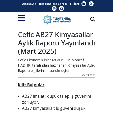
Anasayfa
Responsible Care®
TR
EN
Cefic AB27 Kimyasallar
Aylık Raporu Yayınlandı
(Mart 2025)
Cefic Ekonomik İşler Müdürü Dr. Moncef
HADHRI tarafından hazırlanan Kimyasallar Aylık
Raporu bilgilerinize sunulmuştur.
25.03.2025
Kilit Bulgular;
AB27 imalatı: düşük talep iş güvenini
zorluyor.
AB27 kimyasallar: İş güveni düşük