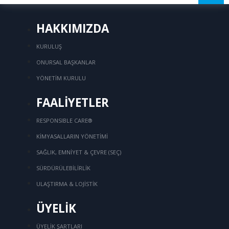
HAKKIMIZDA
KURULUŞ
ONURSAL BAŞKANLAR
YÖNETİM KURULU
FAALİYETLER
RESPONSIBLE CARE®
KİMYASALLARIN YÖNETİMİ
SAĞLIK, EMNİYET & ÇEVRE (SEÇ)
SÜRDÜRÜLEBİLİRLİK
ULAŞTIRMA & LOJİSTİK
ÜYELİK
ÜYELİK ŞARTLARI