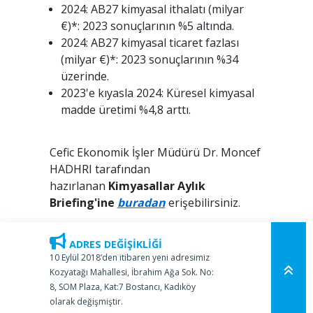
2024: AB27 kimyasal ithalatı (milyar
€)*: 2023 sonuçlarının %5 altında.
2024: AB27 kimyasal ticaret fazlası
(milyar €)*: 2023 sonuçlarının %34
üzerinde.
2023'e kıyasla 2024: Küresel kimyasal
madde üretimi %4,8 arttı.
Cefic Ekonomik İşler Müdürü Dr. Moncef
HADHRI tarafından
hazırlanan
Kimyasallar Aylık
Briefing'ine
buradan
erişebilirsiniz.
ADRES DEĞİŞİKLİĞİ
10 Eylül 2018’den itibaren yeni adresimiz
Kozyatağı Mahallesi, İbrahim Ağa Sok. No:
8, SOM Plaza, Kat:7 Bostancı, Kadıköy
olarak değişmiştir.