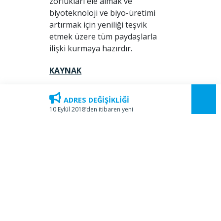
zorlukları ele almak ve
biyoteknoloji ve biyo-üretimi
artırmak için yeniliği teşvik
etmek üzere tüm paydaşlarla
ilişki kurmaya hazırdır.
KAYNAK
ADRES DEĞİŞİKLİĞİ
10 Eylül 2018’den itibaren yeni
adresimiz Kozyatağı Mahallesi,
Üye Girişi
İbrahim Ağa Sok. No: 8, SOM
Plaza, Kat:7 Bostancı, Kadıköy
olarak değişmiştir.
HAKKIMIZDA
KURULUŞ
ONURSAL BAŞKANLAR