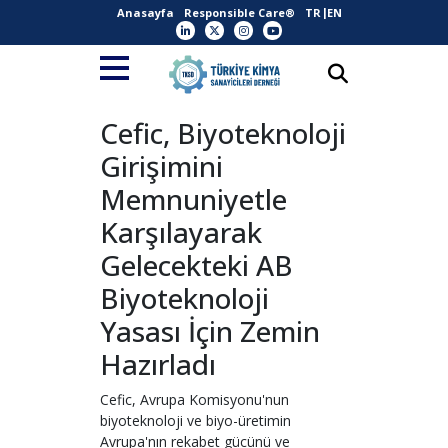
Anasayfa
Responsible Care®
TR
EN
Cefic, Biyoteknoloji
Girişimini
Memnuniyetle
Karşılayarak
Gelecekteki AB
Biyoteknoloji
Yasası İçin Zemin
Hazırladı
Cefic, Avrupa Komisyonu'nun
biyoteknoloji ve biyo-üretimin
Avrupa'nın rekabet gücünü ve