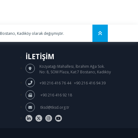
 Bostancı, Kadıköy olarak değişmiştir.
İLETİŞİM
Kozyatağı Mahallesi, İbrahim Ağa Sok.
No: 8, SOM Plaza, Kat:7 Bostancı, Kadıköy
/
+90 216 416 76 44
+90 216 416 94 39
+90 216 416 92 18
tksd@tksd.org.tr