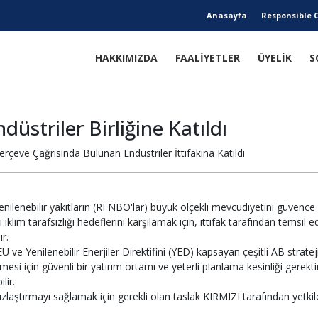
Anasayfa
Responsible 
HAKKIMIZDA
FAALİYETLER
ÜYELİK
S
düstriler Birliğine Katıldı
erçeve Çağrısında Bulunan Endüstriler İttifakına Katıldı
ilenebilir yakıtların (RFNBO'lar) büyük ölçekli mevcudiyetini güvence 
ı iklim tarafsızlığı hedeflerini karşılamak için, ittifak tarafından temsil
r.
e Yenilenebilir Enerjiler Direktifini (YED) kapsayan çeşitli AB stratejile
mesi için güvenli bir yatırım ortamı ve yeterli planlama kesinliği gerektir
lir.
zlaştırmayı sağlamak için gerekli olan taslak KIRMIZI tarafından yetkile