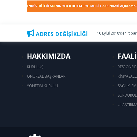
ADRES DEĞİŞİKLİĞİ
10 Eylül 2018’den itiba
HAKKIMIZDA
FAAL
KURULUŞ
RESPONSIB
ONURSAL BAŞKANLAR
KİMYASALL
YÖNETİM KURULU
SAĞLIK, EM
SÜRDÜRÜLE
ULAŞTIRMA 