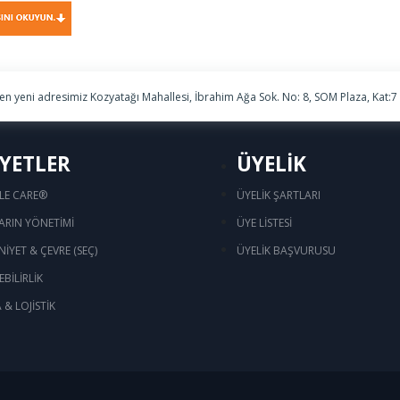
ren yeni adresimiz Kozyatağı Mahallesi, İbrahim Ağa Sok. No: 8, SOM Plaza, Kat:7
İYETLER
ÜYELİK
LE CARE®
ÜYELİK ŞARTLARI
ARIN YÖNETİMİ
ÜYE LİSTESİ
NİYET & ÇEVRE (SEÇ)
ÜYELİK BAŞVURUSU
BİLİRLİK
& LOJİSTİK