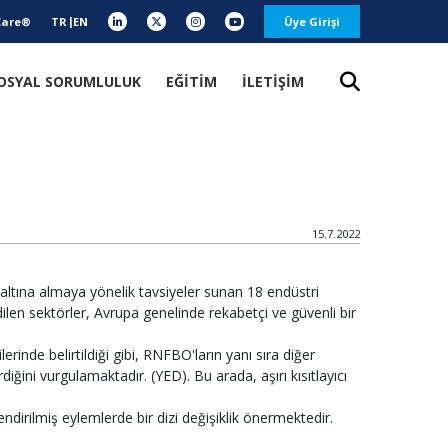
Care®
TR
EN
Üye Girişi
OSYAL SORUMLULUK
EĞİTİM
İLETİŞİM
15.7.2022
altına almaya yönelik tavsiyeler sunan 18 endüstri
 edilen sektörler, Avrupa genelinde rekabetçi ve güvenli bir
rinde belirtildiği gibi, RNFBO'ların yanı sıra diğer
diğini vurgulamaktadır. (YED). Bu arada, aşırı kısıtlayıcı
ndirilmiş eylemlerde bir dizi değişiklik önermektedir.