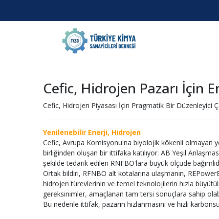
Cefic, Hidrojen Pazarı İçin En
Cefic, Hidrojen Piyasası İçin Pragmatik Bir Düzenleyici Ç
Yenilenebilir Enerji, Hidrojen
Cefic, Avrupa Komisyonu'na biyolojik kökenli olmayan yen
birliğinden oluşan bir ittifaka katılıyor. AB Yeşil Anlaşmas
şekilde tedarik edilen RNFBO'lara büyük ölçüde bağımlıdı
Ortak bildiri, RFNBO alt kotalarına ulaşmanın, REPowerEU v
hidrojen türevlerinin ve temel teknolojilerin hızla büyütül
gereksinimler, amaçlanan tam tersi sonuçlara sahip olabi
Bu nedenle ittifak, pazarın hızlanmasını ve hızlı karbonsu