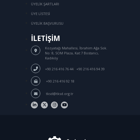
ÜYELİK ŞARTLARI
ÜYE LİSTESİ
ÜYELİK BAŞVURUSU
İLETİŞİM
Kozyatağı Mahallesi, İbrahim Ağa Sok.
No: 8, SOM Plaza, Kat:7 Bostancı,
Kadıköy
/
+90 216 416 76 44
+90 216 416 94 39
+90 216 416 92 18
tksd@tksd.org.tr