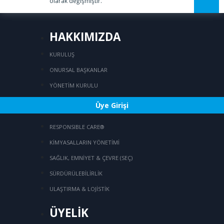
olarak değişmiştir.
HAKKIMIZDA
KURULUŞ
ONURSAL BAŞKANLAR
YÖNETİM KURULU
Üye Girişi
FAALİYETLER
RESPONSIBLE CARE®
KİMYASALLARIN YÖNETİMİ
SAĞLIK, EMNİYET & ÇEVRE (SEÇ)
SÜRDÜRÜLEBİLİRLİK
ULAŞTIRMA & LOJİSTİK
ÜYELİK