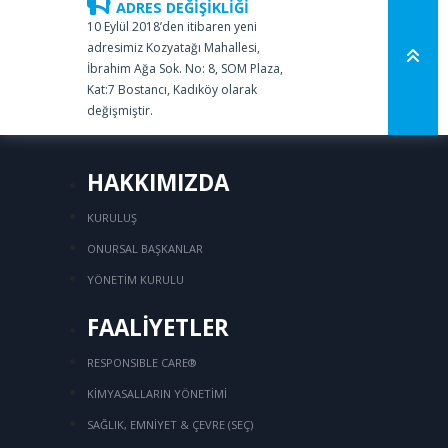
ADRES DEĞİŞİKLİĞİ
10 Eylül 2018’den itibaren yeni
adresimiz Kozyatağı Mahallesi,
İbrahim Ağa Sok. No: 8, SOM Plaza,
Kat:7 Bostancı, Kadıköy olarak
değişmiştir.
HAKKIMIZDA
KURULUŞ
ONURSAL BAŞKANLAR
YÖNETİM KURULU
FAALİYETLER
RESPONSIBLE CARE®
KİMYASALLARIN YÖNETİMİ
SAĞLIK, EMNİYET & ÇEVRE (SEÇ)