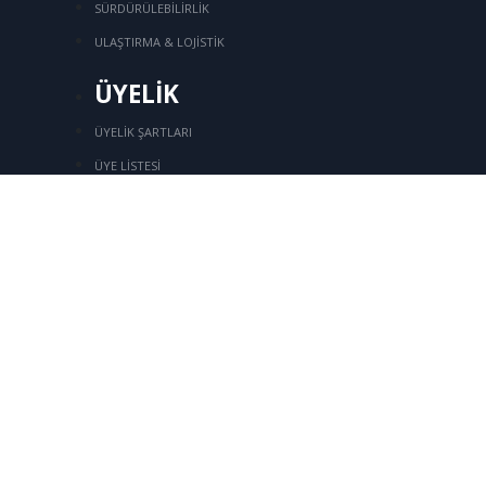
SÜRDÜRÜLEBİLİRLİK
ULAŞTIRMA & LOJİSTİK
ÜYELİK
ÜYELİK ŞARTLARI
ÜYE LİSTESİ
Üye Girişi
ÜYELİK BAŞVURUSU
İLETİŞİM
Kozyatağı Mahallesi, İbrahim Ağa Sok.
No:
8, SOM Plaza, Kat:7 Bostancı, Kadıköy
/
+90 216 416 76 44
+90 216 416 94 39
+90 216 416 92 18
tksd@tksd.org.tr