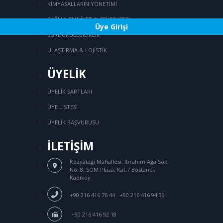
KİMYASALLARIN YÖNETİMİ
SAĞLIK, EMNİYET & ÇEVRE (SEÇ)
Üye Girişi
SÜRDÜRÜLEBİLİRLİK
ULAŞTIRMA & LOJİSTİK
ÜYELİK
ÜYELİK ŞARTLARI
ÜYE LİSTESİ
ÜYELİK BAŞVURUSU
İLETİŞİM
Kozyatağı Mahallesi, İbrahim Ağa Sok.
No: 8, SOM Plaza, Kat:7 Bostancı,
Kadıköy
/
+90 216 416 76 44
+90 216 416 94 39
+90 216 416 92 18