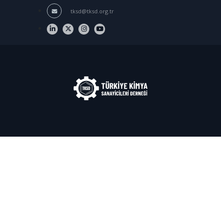
tksd@tksd.org.tr
© 2020-
2026
TKSD Türkiye Kimya Sanayicileri
Derneği. Her Hakkı Saklıdır.