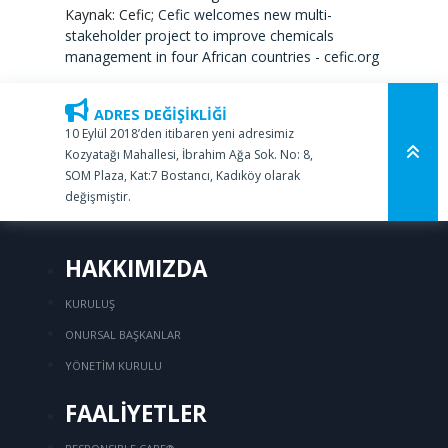
Kaynak: Cefic;
Cefic welcomes new multi-
stakeholder project to improve chemicals
management in four African countries - cefic.org
ADRES DEĞİŞİKLİĞİ
10 Eylül 2018’den itibaren yeni adresimiz
Kozyatağı Mahallesi, İbrahim Ağa Sok. No: 8,
SOM Plaza, Kat:7 Bostancı, Kadıköy olarak
değişmiştir.
HAKKIMIZDA
KURULUŞ
ONURSAL BAŞKANLAR
YÖNETİM KURULU
FAALİYETLER