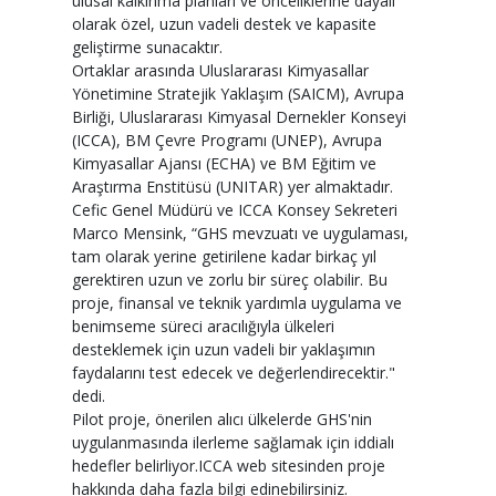
ulusal kalkınma planları ve önceliklerine dayalı
olarak özel, uzun vadeli destek ve kapasite
geliştirme sunacaktır.
Ortaklar arasında Uluslararası Kimyasallar
Yönetimine Stratejik Yaklaşım (SAICM), Avrupa
Birliği, Uluslararası Kimyasal Dernekler Konseyi
(ICCA), BM Çevre Programı (UNEP), Avrupa
Kimyasallar Ajansı (ECHA) ve BM Eğitim ve
Araştırma Enstitüsü (UNITAR) yer almaktadır.
Cefic Genel Müdürü ve ICCA Konsey Sekreteri
Marco Mensink, “GHS mevzuatı ve uygulaması,
tam olarak yerine getirilene kadar birkaç yıl
gerektiren uzun ve zorlu bir süreç olabilir. Bu
proje, finansal ve teknik yardımla uygulama ve
benimseme süreci aracılığıyla ülkeleri
desteklemek için uzun vadeli bir yaklaşımın
faydalarını test edecek ve değerlendirecektir."
dedi.
Pilot proje, önerilen alıcı ülkelerde GHS'nin
uygulanmasında ilerleme sağlamak için iddialı
hedefler belirliyor.ICCA web sitesinden proje
hakkında daha fazla bilgi edinebilirsiniz.