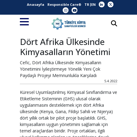
Anasayfa
Responsible Care®
TR
EN
Dört Afrika Ülkesinde
Kimyasalların Yönetimi
Cefic, Dört Afrika Ülkesinde Kimyasalların
Yönetimini İyileştirmeye Yönelik Yeni Çok
Paydaşlı Projeyi Memnunlukla Karşıladı
5.4.2022
Küresel Uyumlaştırılmış Kimyasal Sınıflandırma ve
Etiketleme Sisteminin (GHS) ulusal olarak
uygulanmasını desteklemek için dört Afrika
ülkesinde (Kenya, Gana, Fildişi Sahili ve Nijerya)
dört yıllık ortak bir pilot proje başlatıldı. GHS,
kimyasalların uygun yönetimini sağlamak için
temel araçlardan biridir. Proje ortakları, ilgili