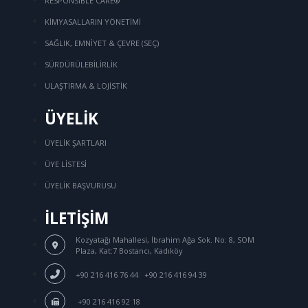
RESPONSIBLE CARE®
KİMYASALLARIN YÖNETİMİ
SAĞLIK, EMNİYET & ÇEVRE (SEÇ)
SÜRDÜRÜLEBİLİRLİK
ULAŞTIRMA & LOJİSTİK
ÜYELİK
ÜYELİK ŞARTLARI
ÜYE LİSTESİ
ÜYELİK BAŞVURUSU
İLETİŞİM
Kozyatağı Mahallesi, İbrahim Ağa Sok.
No: 8, SOM
Plaza, Kat:7 Bostancı, Kadıköy
/
+90 216 416 76 44
+90 216 416 94 39
+90 216 416 92 18