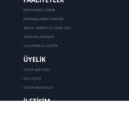
RESPONSIBLE CARE®
KİMYASALLARIN YÖNETİMİ
SAĞLIK, EMNİYET & ÇEVRE (SEÇ)
SÜRDÜRÜLEBİLİRLİK
ULAŞTIRMA & LOJİSTİK
ÜYELİK
ÜYELİK ŞARTLARI
ÜYE LİSTESİ
ÜYELİK BAŞVURUSU
İLETİŞİM
Üye Girişi
Kozyatağı Mahallesi, İbrahim Ağa Sok.
No: 8,
SOM Plaza, Kat:7 Bostancı, Kadıköy
/
+90 216 416 76 44
+90 216 416 94 39