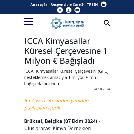
Anasayfa
Responsible Care®
TR
EN
ICCA Kimyasallar
Küresel Çerçevesine 1
Milyon € Bağışladı
ICCA, Kimyasallar Küresel Çerçevesini (GFC)
desteklemek amacıyla 1 milyon € fon
bağışında bulundu.
24.10.2024
ICCA web sitesinden yeniden
paylaşılan içerik
Brüksel, Belçika (07 Ekim 2024)
-
Uluslararası Kimya Dernekleri