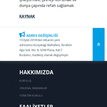
dünya çapında refah sağlamak.
KAYNAK
ADRES DEĞİŞİKLİĞİ
10 Eylül 2018’den itibaren yeni
adresimiz Kozyatağı Mahallesi, İbrahim
Ağa Sok. No: 8, SOM Plaza, Kat:7
Bostancı, Kadıköy olarak değişmiştir.
HAKKIMIZDA
KURULUŞ
ONURSAL BAŞKANLAR
YÖNETİM KURULU
FAALİYETLER