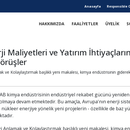
Anasayfa
Responsible 
HAKKIMIZDA
FAALİYETLER
ÜYELİK
S
i Maliyetleri ve Yatırım İhtiyaçlar
Görüşler
k ve Kolaylaştırmak başlıklı yeni makalesi, kimya endüstrisinin giderek 
m, AB kimya endüstrisinin endüstriyel rekabet gücünü yenide
i olmaya devam etmektedir. Bu amaçla, Avrupa'nın enerji sist
nükleer enerjiye yönelik yeni projelerin - özellikle de baz y
ktadır.
i Anlamak ve Kolaylaştırmak başlıklı yeni makalesi, kimya end