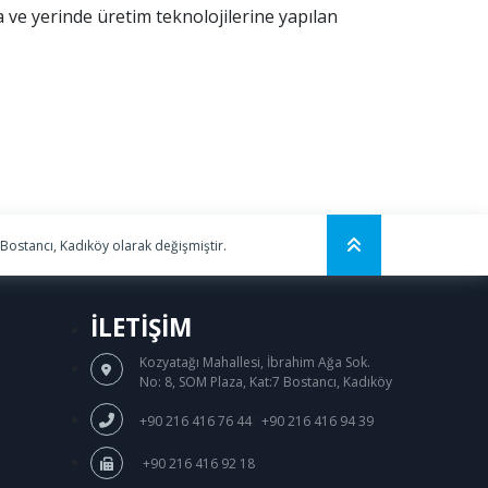
 ve yerinde üretim teknolojilerine yapılan
 Bostancı, Kadıköy olarak değişmiştir.
İLETİŞİM
Kozyatağı Mahallesi, İbrahim Ağa Sok.
No: 8, SOM Plaza, Kat:7 Bostancı, Kadıköy
/
+90 216 416 76 44
+90 216 416 94 39
+90 216 416 92 18