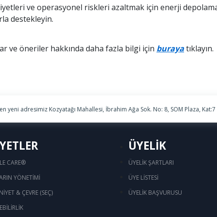
yetleri ve operasyonel riskleri azaltmak için enerji depolama
rla destekleyin.
ar ve öneriler hakkında daha fazla bilgi için
buraya
tıklayın.
ren yeni adresimiz Kozyatağı Mahallesi, İbrahim Ağa Sok. No: 8, SOM Plaza, Kat:7
İYETLER
ÜYELİK
LE CARE®
ÜYELİK ŞARTLARI
ARIN YÖNETİMİ
ÜYE LİSTESİ
NİYET & ÇEVRE (SEÇ)
ÜYELİK BAŞVURUSU
BİLİRLİK