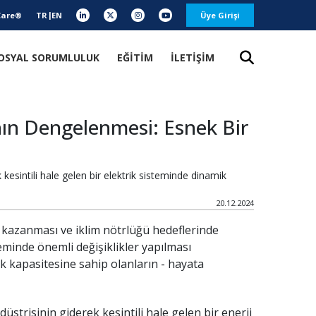
Care®
TR
EN
Üye Girişi
OSYAL SORUMLULUK
EĞİTİM
İLETİŞİM
ının Dengelenmesi: Esnek Bir
kesintili hale gelen bir elektrik sisteminde dinamik
20.12.2024
n kazanması ve iklim nötrlüğü hedeflerinde
eminde önemli değişiklikler yapılması
ük kapasitesine sahip olanların - hayata
üstrisinin giderek kesintili hale gelen bir enerji