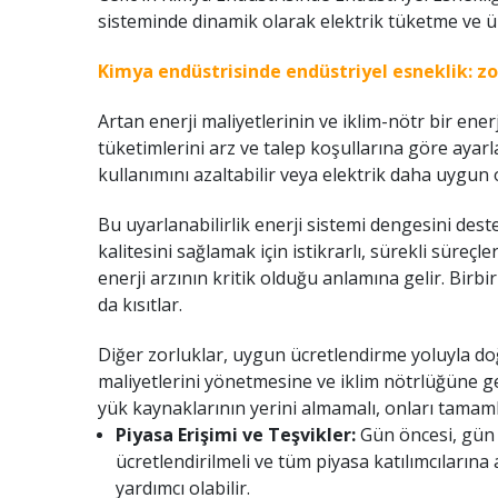
sisteminde dinamik olarak elektrik tüketme ve ür
Kimya endüstrisinde endüstriyel esneklik: zor
Artan enerji maliyetlerinin ve iklim-nötr bir ener
tüketimlerini arz ve talep koşullarına göre ayarl
kullanımını azaltabilir veya elektrik daha uygun 
Bu uyarlanabilirlik enerji sistemi dengesini dest
kalitesini sağlamak için istikrarlı, sürekli süreçl
enerji arzının kritik olduğu anlamına gelir. Birbi
da kısıtlar.
Diğer zorluklar, uygun ücretlendirme yoluyla doğr
maliyetlerini yönetmesine ve iklim nötrlüğüne geç
yük kaynaklarının yerini almamalı, onları tamaml
Piyasa Erişimi ve Teşvikler:
Gün öncesi, gün i
ücretlendirilmeli ve tüm piyasa katılımcılarına 
yardımcı olabilir.