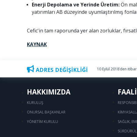
Enerji Depolama ve Yerinde Üretim:
Ön mali
yatırımları AB düzeyinde uyumlaştırılmış fonla
Cefic'in tam raporunda yer alan zorluklar, fırsatl
KAYNAK
ADRES DEĞİŞİKLİĞİ
10 Eylül 2018’den itiba
HAKKIMIZDA
FAAL
KURULUŞ
RESPONSIB
ONURSAL BAŞKANLAR
KİMYASALL
YÖNETİM KURULU
SAĞLIK, EM
SÜRDÜRÜLE