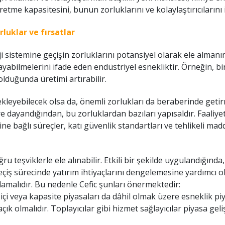
etme kapasitesini, bunun zorluklarını ve kolaylaştırıcılarını
luklar ve fırsatlar
ji sistemine geçişin zorluklarını potansiyel olarak ele almanın
ayabilmelerini ifade eden endüstriyel esnekliktir. Örneğin, bi
olduğunda üretimi artırabilir.
ekleyebilecek olsa da, önemli zorlukları da beraberinde getir
ere dayandığından, bu zorluklardan bazıları yapısaldır. Faaliyetl
rine bağlı süreçler, katı güvenlik standartları ve tehlikeli ma
u teşviklerle ele alınabilir. Etkili bir şekilde uygulandığınd
iş sürecinde yatırım ihtiyaçlarını dengelemesine yardımcı ola
amalıdır. Bu nedenle Cefic şunları önermektedir:
çi veya kapasite piyasaları da dâhil olmak üzere esneklik piya
açık olmalıdır. Toplayıcılar gibi hizmet sağlayıcılar piyasa ge