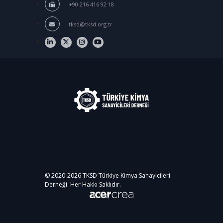
+90 216 416 92 18
tksd@tksd.org.tr
© 2020-
2026
TKSD Türkiye Kimya Sanayicileri
Derneği. Her Hakkı Saklıdır.