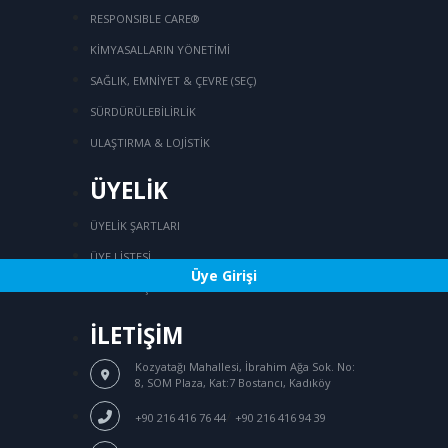
RESPONSIBLE CARE®
KİMYASALLARIN YÖNETİMİ
SAĞLIK, EMNİYET & ÇEVRE (SEÇ)
SÜRDÜRÜLEBİLİRLİK
ULAŞTIRMA & LOJİSTİK
ÜYELİK
ÜYELİK ŞARTLARI
ÜYE LİSTESİ
Üye Girişi
ÜYELİK BAŞVURUSU
İLETİŞİM
Kozyatağı Mahallesi, İbrahim Ağa Sok.
No:
8, SOM Plaza, Kat:7 Bostancı, Kadıköy
/
+90 216 416 76 44
+90 216 416 94 39