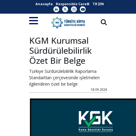
Anasayfa
Responsible Care®
TR
EN
KGM Kurumsal
Sürdürülebilirlik
Özet Bir Belge
Türkiye Sürdürülebilirlik Raporlama
Standartları çerçevesinde işletmeleri
ilgilendiren özet bir belge
18.09.2024