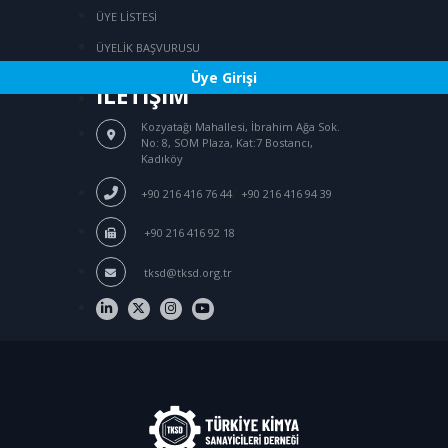
ÜYE LİSTESİ
ÜYELİK BAŞVURUSU
Üye Girişi
İLETİŞİM
Kozyatağı Mahallesi, İbrahim Ağa Sok.
No: 8, SOM Plaza, Kat:7 Bostancı,
Kadıköy
/
+90 216 416 76 44
+90 216 416 94 39
+90 216 416 92 18
tksd@tksd.org.tr