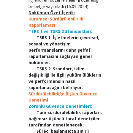
ilgilendiren düzenlemelerini özetlediği
bir belge yayımladı (16.09.2024).
Doküman Özet İçerik:
Kurumsal Sürdürülebilirlik
Raporlaması
TSRS 1 ve TSRS 2 Standartları:
·
TSRS 1: İşletmelerin çevresel,
sosyal ve yönetişim
performanslarını daha şeffaf
raporlamasını sağlayan genel
hükümler.
·
TSRS 2: Standart, iklim
değişikliği ile ilgili yükümlülüklerin
ve performansın nasıl
raporlanacağını belirliyor.
Sürdürülebilirliğe İlişkin Güvence
Denetimi
Zorunlu Güvence Denetimleri:
·
Tüm sürdürülebilirlik raporları,
bağımsız üçüncü taraf denetçiler
tarafından denetlenecek.
·
Süreç, başlangıçta sınırlı