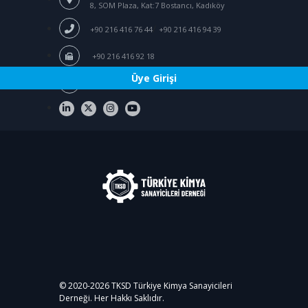
8, SOM Plaza, Kat:7 Bostancı, Kadıköy
/
+90 216 416 76 44
+90 216 416 94 39
+90 216 416 92 18
Üye Girişi
tksd@tksd.org.tr
© 2020-
2026
TKSD Türkiye Kimya Sanayicileri
Derneği. Her Hakkı Saklıdır.