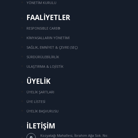
YÖNETİM KURULU
FAALİYETLER
RESPONSIBLE CARE®
KİMYASALLARIN YÖNETİMİ
SAĞLIK, EMNİYET & ÇEVRE (SEÇ)
SÜRDÜRÜLEBİLİRLİK
ULAŞTIRMA & LOJİSTİK
ÜYELİK
ÜYELİK ŞARTLARI
ÜYE LİSTESİ
ÜYELİK BAŞVURUSU
İLETİŞİM
Kozyatağı Mahallesi, İbrahim Ağa Sok.
No: