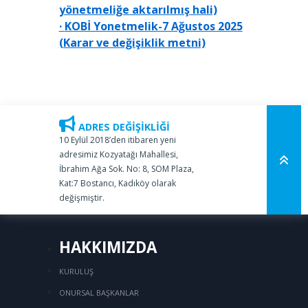
yönetmeliğe aktarılmış hali)
·
KOBİ Yonetmelik-7 Ağustos 2025
(Karar ve değişiklik metni)
ADRES DEĞİŞİKLİĞİ
10 Eylül 2018’den itibaren yeni
adresimiz Kozyatağı Mahallesi,
İbrahim Ağa Sok. No: 8, SOM Plaza,
Kat:7 Bostancı, Kadıköy olarak
değişmiştir.
HAKKIMIZDA
KURULUŞ
ONURSAL BAŞKANLAR