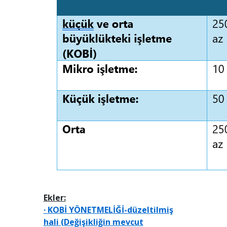
Ekler:
·
KOBİ YÖNETMELİĞİ-düzeltilmiş
hali (Değişikliğin mevcut