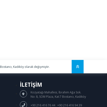
 Bostancı, Kadıköy olarak değişmiştir.
İLETİŞİM
Kozyatağı Mahallesi, İbrahim Ağa Sok.
No: 8, SOM Plaza, Kat:7 Bostancı, Kadıköy
/
+90 216 416 76 44
+90 216 416 94 39