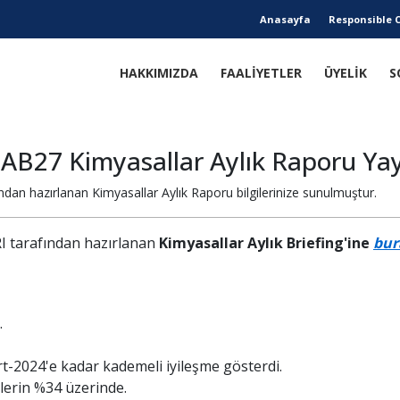
Anasayfa
Responsible 
HAKKIMIZDA
FAALİYETLER
ÜYELİK
S
ic AB27 Kimyasallar Aylık Raporu Ya
an hazırlanan Kimyasallar Aylık Raporu bilgilerinize sunulmuştur.
I tarafından hazırlanan
Kimyasallar Aylık Briefing'ine
bur
.
rt-2024'e kadar kademeli iyileşme gösterdi.
elerin %34 üzerinde.