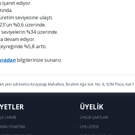
 işaret ediyor.
tında.
tim seviyesine ulaştı.
23'ün %0,6 üzerinde.
i seviyelerin %34 üzerinde.
a devam ediyor.
çeyreğinde %5,8 arttı.
uradan
bilgilerinize sunarız.
ren yeni adresimiz Kozyatağı Mahallesi, İbrahim Ağa Sok. No: 8, SOM Plaza, Kat:7
İYETLER
ÜYELİK
LE CARE®
ÜYELİK ŞARTLARI
ARIN YÖNETİMİ
ÜYE LİSTESİ