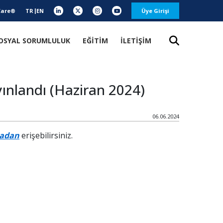
Care®
TR
EN
Üye Girişi
OSYAL SORUMLULUK
EĞİTİM
İLETİŞİM
yınlandı (Haziran 2024)
06.06.2024
adan
erişebilirsiniz.