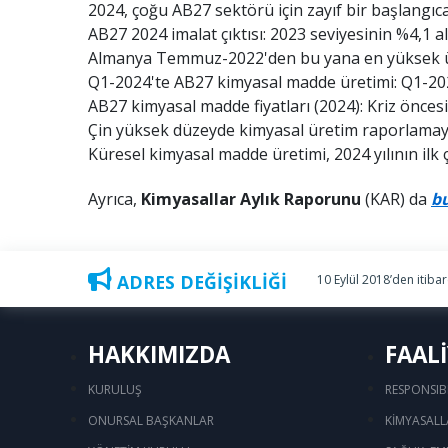
2024, çoğu AB27 sektörü için zayıf bir başlangıca
AB27 2024 imalat çıktısı: 2023 seviyesinin %4,1 al
Almanya Temmuz-2022'den bu yana en yüksek üre
Q1-2024'te AB27 kimyasal madde üretimi: Q1-20
AB27 kimyasal madde fiyatları (2024): Kriz önces
Çin yüksek düzeyde kimyasal üretim raporlamay
Küresel kimyasal madde üretimi, 2024 yılının ilk 
Ayrıca,
Kimyasallar Aylık Raporunu
(KAR) da
b
ADRES DEĞİŞİKLİĞİ
10 Eylül 2018’den itiba
HAKKIMIZDA
FAAL
KURULUŞ
RESPONSIB
ONURSAL BAŞKANLAR
KİMYASALL