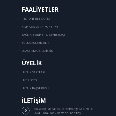
FAALİYETLER
RESPONSIBLE CARE®
KİMYASALLARIN YÖNETİMİ
SAĞLIK, EMNİYET & ÇEVRE (SEÇ)
SÜRDÜRÜLEBİLİRLİK
ULAŞTIRMA & LOJİSTİK
ÜYELİK
ÜYELİK ŞARTLARI
ÜYE LİSTESİ
ÜYELİK BAŞVURUSU
İLETİŞİM
Kozyatağı Mahallesi, İbrahim Ağa Sok.
No: 8,
SOM Plaza, Kat:7 Bostancı, Kadıköy