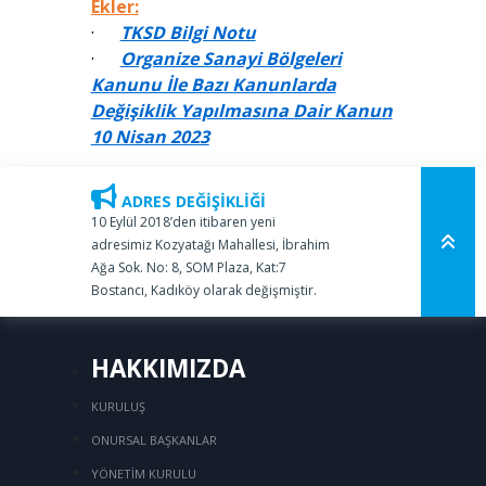
Ekler:
·
TKSD Bilgi Notu
·
Organize Sanayi Bölgeleri
Kanunu İle Bazı Kanunlarda
Değişiklik Yapılmasına Dair Kanun
10 Nisan 2023
ADRES DEĞİŞİKLİĞİ
10 Eylül 2018’den itibaren yeni
adresimiz Kozyatağı Mahallesi, İbrahim
Ağa Sok. No: 8, SOM Plaza, Kat:7
Bostancı, Kadıköy olarak değişmiştir.
HAKKIMIZDA
KURULUŞ
ONURSAL BAŞKANLAR
YÖNETİM KURULU