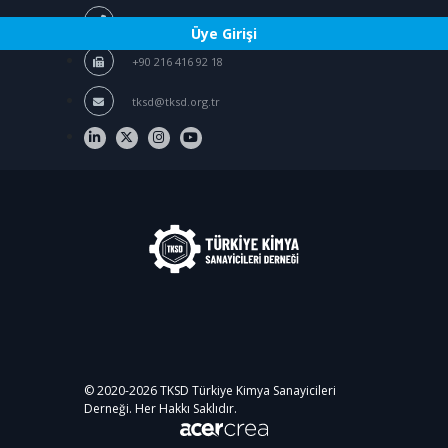
/
+90 216 416 76 44
+90 216 416 94 39
Üye Girişi
+90 216 416 92 18
tksd@tksd.org.tr
© 2020-
2026
TKSD Türkiye Kimya Sanayicileri
Derneği. Her Hakkı Saklıdır.