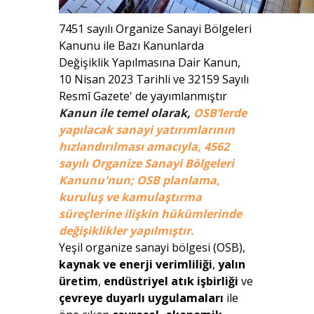
7451 sayılı Organize Sanayi Bölgeleri
Kanunu ile Bazı Kanunlarda
Değişiklik Yapılmasına Dair Kanun,
10 Nisan 2023 Tarihli ve 32159 Sayılı
Resmî Gazete' de yayımlanmıştır
Kanun ile temel olarak,
OSB’lerde
yapılacak sanayi yatırımlarının
hızlandırılması amacıyla, 4562
sayılı Organize Sanayi Bölgeleri
Kanunu'nun; OSB planlama,
kuruluş ve kamulaştırma
süreçlerine ilişkin hükümlerinde
değişiklikler yapılmıştır.
Yeşil organize sanayi bölgesi (OSB),
kaynak ve enerji verimliliği
,
yalın
üretim
,
endüstriyel atık işbirliği
ve
çevreye duyarlı uygulamaları
ile