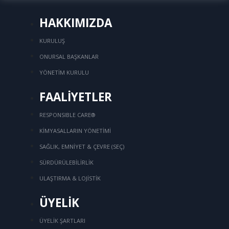
HAKKIMIZDA
KURULUŞ
ONURSAL BAŞKANLAR
YÖNETİM KURULU
FAALİYETLER
RESPONSIBLE CARE®
KİMYASALLARIN YÖNETİMİ
SAĞLIK, EMNİYET & ÇEVRE (SEÇ)
SÜRDÜRÜLEBİLİRLİK
ULAŞTIRMA & LOJİSTİK
ÜYELİK
ÜYELİK ŞARTLARI