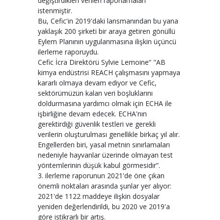
değiştirdikleri verileri raporlamaları
istenmiştir.
Bu, Cefic'in 2019'daki lansmanından bu yana
yaklaşık 200 şirketi bir araya getiren gönüllü
Eylem Planının uygulanmasına ilişkin üçüncü
ilerleme raporuydu.
Cefic İcra Direktörü Sylvie Lemoine“ "AB
kimya endüstrisi REACH çalışmasını yapmaya
kararlı olmaya devam ediyor ve Cefic,
sektörümüzün kalan veri boşluklarını
doldurmasına yardımcı olmak için ECHA ile
işbirliğine devam edecek. ECHA'nın
gerektirdiği güvenlik testleri ve gerekli
verilerin oluşturulması genellikle birkaç yıl alır.
Engellerden biri, yasal metnin sınırlamaları
nedeniyle hayvanlar üzerinde olmayan test
yöntemlerinin düşük kabul görmesidir”.
3. ilerleme raporunun 2021'de öne çıkan
önemli noktaları arasında şunlar yer alıyor:
2021'de 1122 maddeye ilişkin dosyalar
yeniden değerlendirildi, bu 2020 ve 2019'a
göre istikrarlı bir artış.