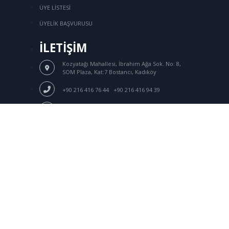
ÜYE LİSTESİ
ÜYELİK BAŞVURUSU
İLETİŞİM
Kozyatağı Mahallesi, İbrahim Ağa Sok.
No: 8,
SOM Plaza, Kat:7 Bostancı, Kadıköy
/
+90 216 416 76 44
+90 216 416 94 39
+90 216 416 92 18
Üye Girişi
tksd@tksd.org.tr