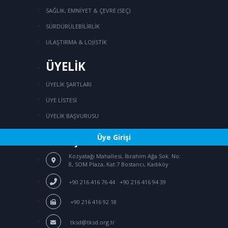
SAĞLIK, EMNİYET & ÇEVRE (SEÇ)
SÜRDÜRÜLEBİLİRLİK
ULAŞTIRMA & LOJİSTİK
ÜYELİK
ÜYELİK ŞARTLARI
ÜYE LİSTESİ
ÜYELİK BAŞVURUSU
Üye Girişi
İLETİŞİM
Kozyatağı Mahallesi, İbrahim Ağa Sok.
No:
8, SOM Plaza, Kat:7 Bostancı, Kadıköy
/
+90 216 416 76 44
+90 216 416 94 39
+90 216 416 92 18
tksd@tksd.org.tr