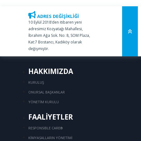
ADRES DEĞİŞİKLİĞİ
10 Eylül 2018’den itibaren yeni
adresimiz Kozyatağı Mahallesi,
İbrahim Ağa Sok. No: 8, SOM Plaza,
Kat:7 Bostancı, Kadıköy olarak
değişmiştir.
HAKKIMIZDA
KURULUŞ
ONURSAL BAŞKANLAR
YÖNETİM KURULU
FAALİYETLER
RESPONSIBLE CARE®
KİMYASALLARIN YÖNETİMİ