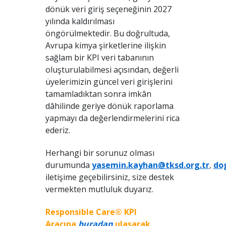
dönük veri giriş seçeneğinin 2027
yılında kaldırılması
öngörülmektedir. Bu doğrultuda,
Avrupa kimya şirketlerine ilişkin
sağlam bir KPI veri tabanının
oluşturulabilmesi açısından, değerli
üyelerimizin güncel veri girişlerini
tamamladıktan sonra imkân
dâhilinde geriye dönük raporlama
yapmayı da değerlendirmelerini rica
ederiz.
Herhangi bir sorunuz olması
durumunda
yasemin.kayhan@tksd.org.tr
do
,
iletişime geçebilirsiniz, size destek
vermekten mutluluk duyarız.
Responsible Care® KPI
Aracına
buradan
ulaşarak