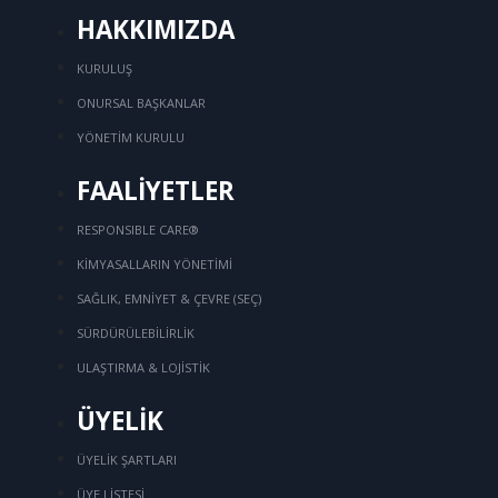
HAKKIMIZDA
KURULUŞ
ONURSAL BAŞKANLAR
YÖNETİM KURULU
FAALİYETLER
RESPONSIBLE CARE®
KİMYASALLARIN YÖNETİMİ
SAĞLIK, EMNİYET & ÇEVRE (SEÇ)
SÜRDÜRÜLEBİLİRLİK
ULAŞTIRMA & LOJİSTİK
ÜYELİK
ÜYELİK ŞARTLARI
ÜYE LİSTESİ