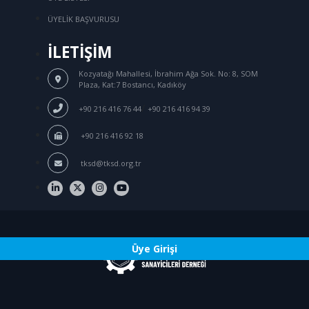
ÜYELİK BAŞVURUSU
İLETİŞİM
Kozyatağı Mahallesi, İbrahim Ağa Sok.
No: 8, SOM
Plaza, Kat:7 Bostancı, Kadıköy
/
+90 216 416 76 44
+90 216 416 94 39
+90 216 416 92 18
tksd@tksd.org.tr
Üye Girişi