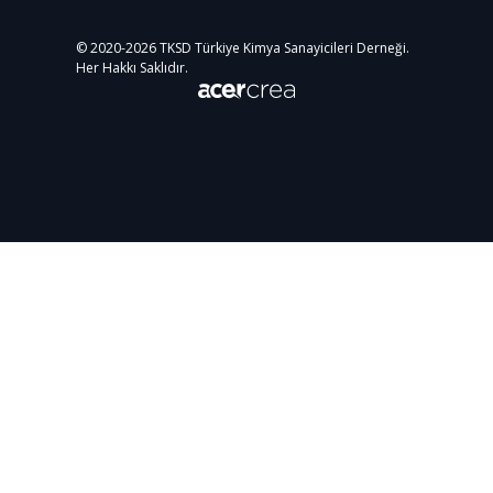
© 2020-
2026
TKSD Türkiye Kimya Sanayicileri Derneği.
Her Hakkı Saklıdır.