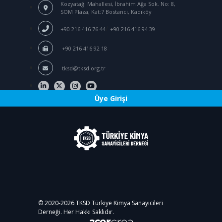
Kozyatağı Mahallesi, İbrahim Ağa Sok.
No: 8,
SOM Plaza, Kat:7 Bostancı, Kadıköy
/
+90 216 416 76 44
+90 216 416 94 39
+90 216 416 92 18
tksd@tksd.org.tr
Üye Girişi
© 2020-
2026
TKSD Türkiye Kimya Sanayicileri
Derneği. Her Hakkı Saklıdır.