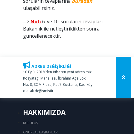
soruların cevaplarına
buradan
ulaşabilirsiniz.
-->
Not:
6. ve 10. soruların cevapları
Bakanlık ile netleştirildikten sonra
güncellenecektir.
ADRES DEĞİŞİKLİĞİ
10 Eylül 2018’den itibaren yeni adresimiz
Kozyatağı Mahallesi, İbrahim Ağa Sok.
No: 8, SOM Plaza, Kat:7 Bostancı, Kadıköy
olarak değişmiştir.
HAKKIMIZDA
KURULUŞ
ONURSAL BAŞKANLAR