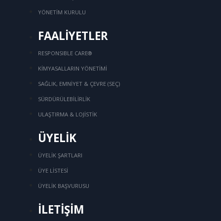
YÖNETİM KURULU
FAALİYETLER
RESPONSIBLE CARE®
KİMYASALLARIN YÖNETİMİ
SAĞLIK, EMNİYET & ÇEVRE (SEÇ)
SÜRDÜRÜLEBİLİRLİK
ULAŞTIRMA & LOJİSTİK
ÜYELİK
ÜYELİK ŞARTLARI
ÜYE LİSTESİ
ÜYELİK BAŞVURUSU
İLETİŞİM