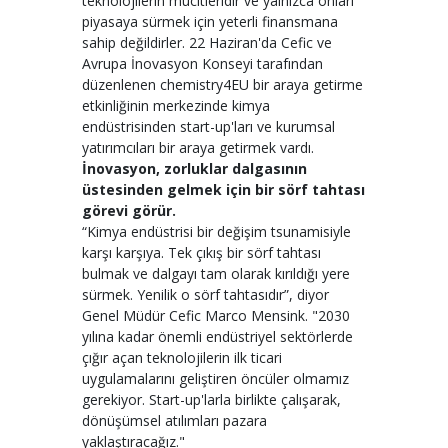
teknolojilerin mucitleridir ve yalnızca onları
piyasaya sürmek için yeterli finansmana
sahip değildirler. 22 Haziran'da Cefic ve
Avrupa İnovasyon Konseyi tarafından
düzenlenen chemistry4EU bir araya getirme
etkinliğinin merkezinde kimya
endüstrisinden start-up'ları ve kurumsal
yatırımcıları bir araya getirmek vardı.
İnovasyon, zorluklar dalgasının
üstesinden gelmek için bir sörf tahtası
görevi görür.
“Kimya endüstrisi bir değişim tsunamisiyle
karşı karşıya. Tek çıkış bir sörf tahtası
bulmak ve dalgayı tam olarak kırıldığı yere
sürmek. Yenilik o sörf tahtasıdır”, diyor
Genel Müdür Cefic Marco Mensink. "2030
yılına kadar önemli endüstriyel sektörlerde
çığır açan teknolojilerin ilk ticari
uygulamalarını geliştiren öncüler olmamız
gerekiyor. Start-up'larla birlikte çalışarak,
dönüşümsel atılımları pazara
yaklaştıracağız."