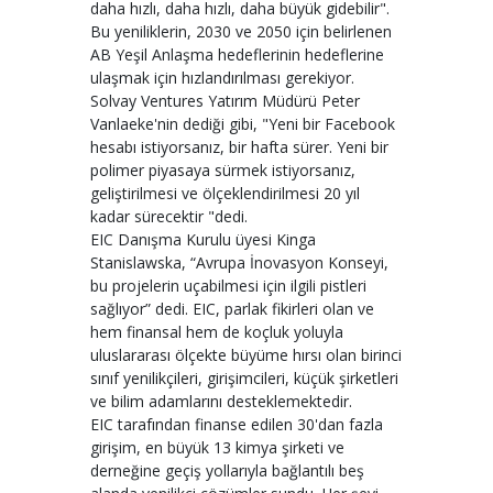
daha hızlı, daha hızlı, daha büyük gidebilir".
Bu yeniliklerin, 2030 ve 2050 için belirlenen
AB Yeşil Anlaşma hedeflerinin hedeflerine
ulaşmak için hızlandırılması gerekiyor.
Solvay Ventures Yatırım Müdürü Peter
Vanlaeke'nin dediği gibi, "Yeni bir Facebook
hesabı istiyorsanız, bir hafta sürer. Yeni bir
polimer piyasaya sürmek istiyorsanız,
geliştirilmesi ve ölçeklendirilmesi 20 yıl
kadar sürecektir "dedi.
EIC Danışma Kurulu üyesi Kinga
Stanislawska, “Avrupa İnovasyon Konseyi,
bu projelerin uçabilmesi için ilgili pistleri
sağlıyor” dedi. EIC, parlak fikirleri olan ve
hem finansal hem de koçluk yoluyla
uluslararası ölçekte büyüme hırsı olan birinci
sınıf yenilikçileri, girişimcileri, küçük şirketleri
ve bilim adamlarını desteklemektedir.
EIC tarafından finanse edilen 30'dan fazla
girişim, en büyük 13 kimya şirketi ve
derneğine geçiş yollarıyla bağlantılı beş