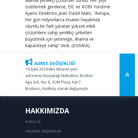
alanda yenilikçi çözümler sundu. Her şeyi
özetlemek gerekirse, EIC ve KOBİ Yürütme
Ajansı Direktörü Jean David Malo, “Avrupa,
her gün milyonlarca insanın hayatında
olumlu bir fark yaratan yüksek etkili
çözümlere sahip yenilikçi şirketleri
büyütmek için yeteneğe, ilhama ve
kapasiteye sahip” dedi. (EISMEA).
ADRES DEĞİŞİKLİĞİ
10 Eylül 2018’den itibaren yeni
adresimiz Kozyatağı Mahallesi, İbrahim
Ağa Sok. No: 8, SOM Plaza, Kat:7
Bostancı, Kadıköy olarak değişmiştir.
HAKKIMIZDA
KURULUŞ
ONURSAL BAŞKANLAR