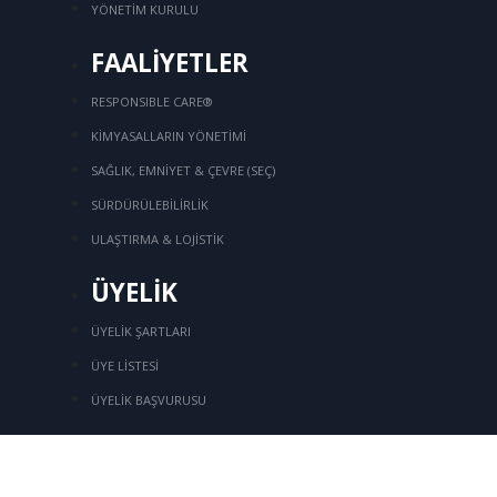
YÖNETİM KURULU
FAALİYETLER
RESPONSIBLE CARE®
KİMYASALLARIN YÖNETİMİ
SAĞLIK, EMNİYET & ÇEVRE (SEÇ)
SÜRDÜRÜLEBİLİRLİK
ULAŞTIRMA & LOJİSTİK
ÜYELİK
ÜYELİK ŞARTLARI
ÜYE LİSTESİ
ÜYELİK BAŞVURUSU
İLETİŞİM
Üye Girişi
Kozyatağı Mahallesi, İbrahim Ağa Sok.
No: 8,