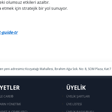
ki olumsuz etkileri azaltır.
 etmek için stratejik bir yol sunuyor.
-guide-tr
ren yeni adresimiz Kozyatağı Mahallesi, İbrahim Ağa Sok. No: 8, SOM Plaza, Kat:7
İYETLER
ÜYELİK
LE CARE®
ÜYELİK ŞARTLARI
ARIN YÖNETİMİ
ÜYE LİSTESİ
NİYET & ÇEVRE (SEÇ)
ÜYELİK BAŞVURUSU