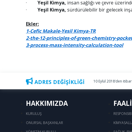
·
Yeşil Kimya,
insan sağlığı ve çevre üzerinde
·
Yeşil Kimya,
sürdürülebilir bir gelecek inşa
Ekler:
1-Cefic Makale-Yesil Kimya-TR
2-the-12-principles-of-green-chemistry-pocket
3-process-mass-intensity-calculation-tool
ADRES DEĞİŞİKLİĞİ
10 Eylül 2018’den itiba
HAKKIMIZDA
FAAL
KURULUŞ
RESPONSIB
ONURSAL BAŞKANLAR
KİMYASALL
YÖNETİM KURULU
SAĞLIK, EM