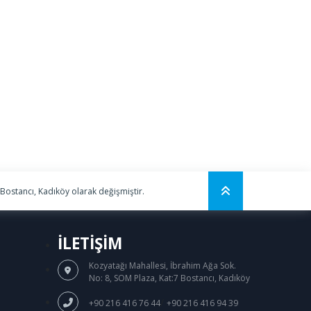
 Bostancı, Kadıköy olarak değişmiştir.
İLETİŞİM
Kozyatağı Mahallesi, İbrahim Ağa Sok.
No: 8, SOM Plaza, Kat:7 Bostancı, Kadıköy
/
+90 216 416 76 44
+90 216 416 94 39