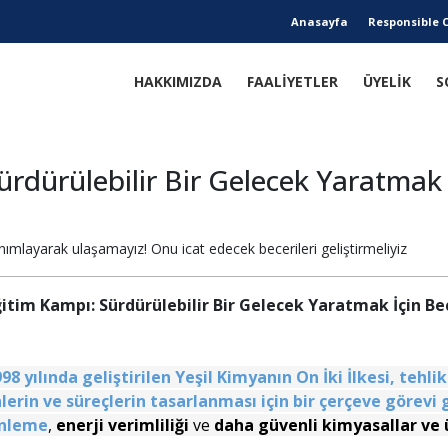
Anasayfa
Responsible 
HAKKIMIZDA
FAALİYETLER
ÜYELİK
S
rdürülebilir Bir Gelecek Yaratmak İ
nımlayarak ulaşamayız! Onu icat edecek becerileri geliştirmeliyiz
ğitim Kampı: Sürdürülebilir Bir Gelecek Yaratmak İçin Bec
8 yılında geliştirilen
Yeşil Kimyanın On İki İlkesi
, tehli
erin ve süreçlerin tasarlanması için bir çerçeve görevi
önleme
,
enerji verimliliği
ve
daha güvenli kimyasallar ve 