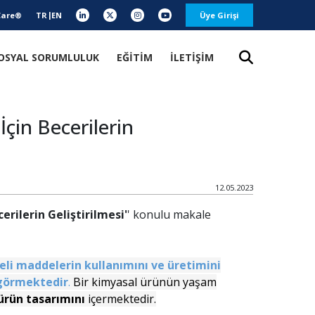
Care®
TR
EN
Üye Girişi
OSYAL SORUMLULUK
EĞİTİM
İLETİŞİM
çin Becerilerin
12.05.2023
erilerin Geliştirilmesi'
' konulu makale
keli maddelerin kullanımını ve üretimini
 görmektedir
.
Bir kimyasal ürünün yaşam
ürün tasarımını
içermektedir.