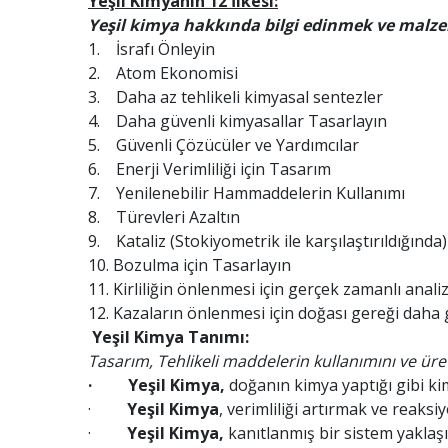
Yeşil Kimyanın 12 İlkesi:
Yeşil kimya hakkında bilgi edinmek ve malzem
1. İsrafı Önleyin
2. Atom Ekonomisi
3. Daha az tehlikeli kimyasal sentezler
4. Daha güvenli kimyasallar Tasarlayın
5. Güvenli Çözücüler ve Yardımcılar
6. Enerji Verimliliği için Tasarım
7. Yenilenebilir Hammaddelerin Kullanımı
8. Türevleri Azaltın
9. Kataliz (Stokiyometrik ile karşılaştırıldığında)
10. Bozulma için Tasarlayın
11. Kirliliğin önlenmesi için gerçek zamanlı anali
12. Kazaların önlenmesi için doğası gereği daha
Yeşil Kimya Tanımı:
Tasarım, Tehlikeli maddelerin kullanımını ve üre
· Yeşil Kimya,
doğanın kimya yaptığı gibi ki
·
Yeşil Kimya
, verimliliği artırmak ve reaksi
·
Yeşil Kimya,
kanıtlanmış bir sistem yaklaşı