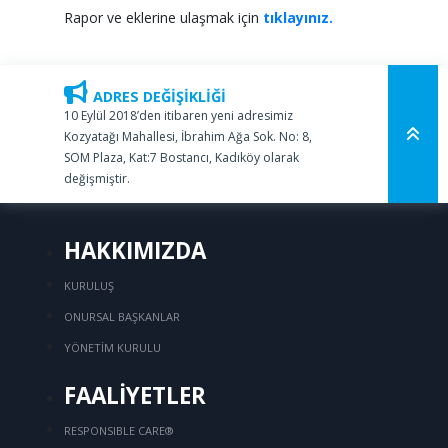
Rapor ve eklerine ulaşmak için
tıklayınız.
ADRES DEĞİŞİKLİĞİ
10 Eylül 2018’den itibaren yeni adresimiz
Kozyatağı Mahallesi, İbrahim Ağa Sok. No: 8,
SOM Plaza, Kat:7 Bostancı, Kadıköy olarak
değişmiştir.
HAKKIMIZDA
KURULUŞ
ONURSAL BAŞKANLAR
YÖNETİM KURULU
FAALİYETLER
RESPONSIBLE CARE®