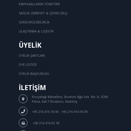
KİMYASALLARIN YÖNETİMİ
SAĞLIK, EMNİYET & ÇEVRE (SEÇ)
SÜRDÜRÜLEBİLİRLİK
ULAŞTIRMA & LOJİSTİK
ÜYELİK
ÜYELİK ŞARTLARI
ÜYE LİSTESİ
ÜYELİK BAŞVURUSU
İLETİŞİM
Kozyatağı Mahallesi, İbrahim Ağa Sok.
No: 8, SOM
Plaza, Kat:7 Bostancı, Kadıköy
/
+90 216 416 76 44
+90 216 416 94 39
+90 216 416 92 18