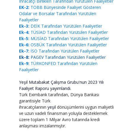
İhracatçı Birlikleri Tarafından Yürütülen Faaliyetler
EK-2:
TOBB Bünyesinde Faaliyet Gösteren
Odalar ve Borsalar Tarafından Yürütülen
Faaliyetler
Ek-3:
DEİK Tarafından Yürütülen Faaliyetler
Ek-4:
TÜSİAD Tarafından Yürütülen Faaliyetler
Ek-5:
MÜSİAD Tarafından Yürütülen Faaliyetler
Ek-6:
OSBÜK Tarafından Yürütülen Faaliyetler
Ek-7:
İSO Tarafından Yürütülen Faaliyetler
Ek-8:
PAGEV Tarafından Yürütülen Faaliyetler
Ek-9:
TÜRKONFED Tarafından Yürütülen
Faaliyetler
Yeşil Mutabakat Çalışma Grubu
'
nun 2023 Yılı
Faaliyet Raporu yayımlandı
.
Türk Eximbank tarafından, Dünya Bankası
garantisiyle Türk
ihracatçılarının
yeşil
dönüşümlerini uygun maliyetli
ve uzun vadeli finansman yoluyla desteklemek
üzere toplam 1 Milyar Avro tutarında kredi
anlaşması imzalanmıştır.