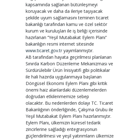
kapsamında sağlanan bütünleşmeyi
koruyacak ve daha da ileriye taşıyacak
şekilde uyum sağlamasını teminen ticaret
bakanlığı tarafından kamu ve özel sektör
kurum ve kuruluşları ile iş birliği içerisinde
hazırlanan ‘’Yeşil Mutabakat Eylem Planı’’
bakanlığın resmi internet sitesinde
www.ticaret.gov.tr
yayımlanmıştır.
AB tarafından hayata geçirilmesi planlanan
Sınırda Karbon Düzenleme Mekanizması ve
Sürdürülebilir Ürün İnisiyatifi gibi politikalar
ile hali hazırda uygulanmaya başlanan
Döngüsel Ekonomi Eylem Planı gibi kritik
önemi haiz alanlardaki düzenlemelerden
doğrudan etkilenmemize sebep
olacaktır. Bu nedenlerden dolayı TC. Ticaret
Bakanlığının önderliğinde, Çalışma Grubu ile
Yeşil Mutabakat Eylem Planı hazırlanmıştır.
Eylem Planı, ülkemizin küresel tedarik
zincirlerine sağladığı entegrasyonun
güçlendirilmesi ve yeşil yatırımların ülkemize