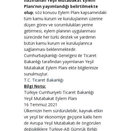
hazırlanan
Yeşil Mutabakat Eylem
Planı’nın yayımlandığı
belirtilmekte
olup
; söz konusu Eylem Planı kapsamındaki
tüm kamu kurum ve kuruluşlarının üzerine
düşen görev ve sorumlulukları yerine
getirmesi, eylem planının uygulanması
sürecinde her türlü destek ve yardımın
bütün kamu kurum ve kuruluşlarınca
sağlanması beklenmektedir.
Cumhurbaşkanlığı Genelgesi ile Ticaret
Bakanlığı tarafından yayımlanan Yeşil
Mutabakat Eylem Planı ekte bilgilerinize
sunulmuştur.
T.C. Ticaret Bakanlığı
Bilgi Notu:
Türkiye Cumhuriyeti Ticaret Bakanlığı
Yeşil Mutabakat Eylem Planı
16 Temmuz 2021
Ülkemizin hem sürdürülebilir, kaynak-etkin
ve yeşil bir ekonomiye geçişine katkı hem
de Avrupa Yeşil Mutabakatı ile öngörülen
değişikliklere Türkiye-AB Gümrük Birliği