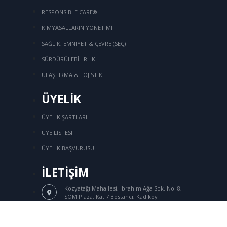
RESPONSIBLE CARE®
KİMYASALLARIN YÖNETİMİ
SAĞLIK, EMNİYET & ÇEVRE (SEÇ)
SÜRDÜRÜLEBİLİRLİK
ULAŞTIRMA & LOJİSTİK
ÜYELİK
ÜYELİK ŞARTLARI
ÜYE LİSTESİ
ÜYELİK BAŞVURUSU
İLETİŞİM
Kozyatağı Mahallesi, İbrahim Ağa Sok.
No: 8,
SOM Plaza, Kat:7 Bostancı, Kadıköy
Üye Girişi
/
+90 216 416 76 44
+90 216 416 94 39