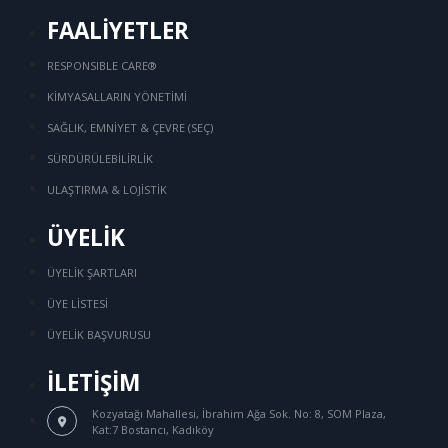
FAALİYETLER
RESPONSIBLE CARE®
KİMYASALLARIN YÖNETİMİ
SAĞLIK, EMNİYET & ÇEVRE (SEÇ)
SÜRDÜRÜLEBİLİRLİK
ULAŞTIRMA & LOJİSTİK
ÜYELİK
ÜYELİK ŞARTLARI
ÜYE LİSTESİ
ÜYELİK BAŞVURUSU
İLETİŞİM
Kozyatağı Mahallesi, İbrahim Ağa Sok.
No: 8, SOM Plaza,
Kat:7 Bostancı, Kadıköy