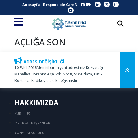
Anasayfa
Responsible Care®
TR
EN
AÇLIĞA SON
ADRES DEĞİŞİKLİĞİ
10 Eylül 2018’den itibaren yeni adresimiz Kozyatağı
Mahallesi, İbrahim Ağa Sok. No: 8, SOM Plaza, Kat:7
Bostancı, Kadıköy olarak değişmiştir.
HAKKIMIZDA
KURULUŞ
ONURSAL BAŞKANLAR
YÖNETİM KURULU