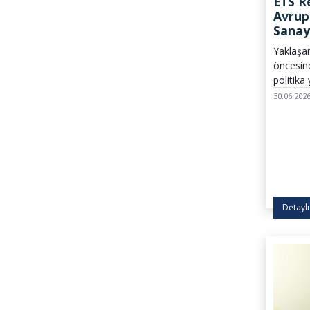
ETS R
Avrup
Sanay
Bir Sı
Yaklaşa
öncesin
politika
ve acil b
30.06.202
çerçeve
önce te
şekilde 
gerekme
Detaylı