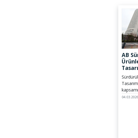
Parlame
geçici u
AB Sür
Ürünle
Tasar
Kaps
Sürdürül
Yasağı
Tasarım
Düzen
kapsamı
tarihin
04.03.202
tarafın
edilen 
tüketici 
ikincil 
uygulam