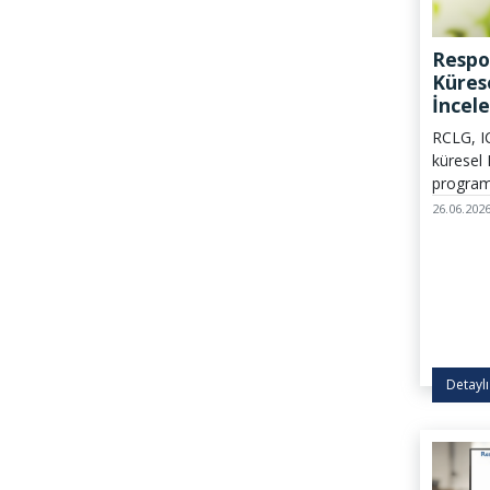
Respo
Küres
İncel
RCLG, I
küresel
program
geliştir
26.06.202
seçenek
görevlen
doğrultu
kapsamı
ilgili an
olunur.
Detaylı