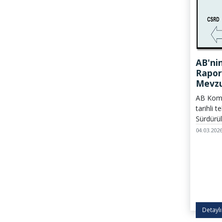
AB'nin
Rapor
Mevzu
Sadel
AB Komi
tarihli 
Sürdürül
Direktif
04.03.202
Sustaina
Directi
Sürdürül
Yükümlül
(Corpora
Diligen
sadeleş
Detaylı
Konseyi