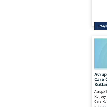
kentinde
Detaylı
Avrup
Care Ö
Kutla
Ödülle
Avrupa 
Konseyi 
Care Kü
yansıta
09.12.202