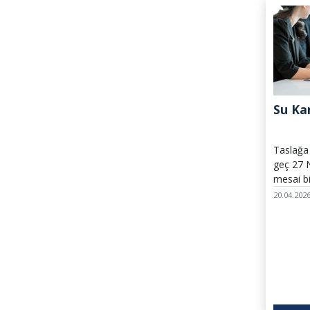
Su Ka
Taslağa 
geç 27 Ni
mesai bi
önemle r
20.04.202