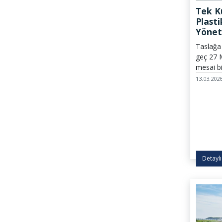
Tek K
Plasti
Yönet
Görüş
Taslağa 
geç 27 
mesai bi
önemle r
13.03.202
Detaylı