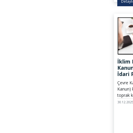
Detaylı
İklim
Kanu
İdari 
Yılı İ
Çevre K
Kanun) 
toprak ki
izinsiz f
30.12.202
cezalar 
İklim K
gazı em
yükümlül
politikal