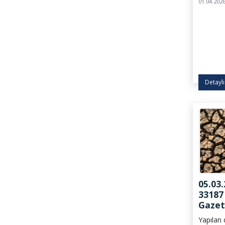
Güvenliğ
01.04.202
Sınıfları
yürürlüğ
Detaylı
05.03.
33187 
Gazet
Etki 
Yapılan 