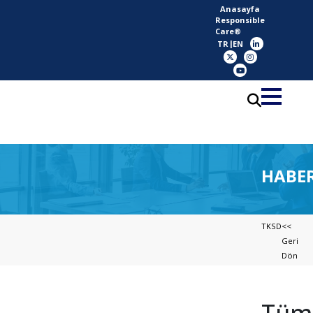
Anasayfa
Responsible
Care®
TR
EN
HABE
TKSD
<<
Geri
Dön
Tüm