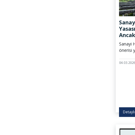
Sanay
Yasası
Ancak
Endüst
Sanayi H
Fazla
önerisi 
04.03.202
Detaylı