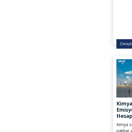
Eylem P
Genelges
yayımlan
Detaylı
Kimya
Emisy
Hesap
Yeni 
Kimya se
nakliye v