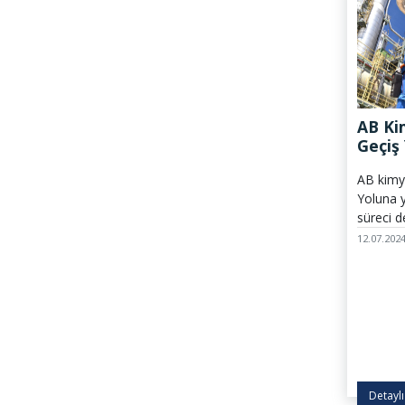
AB Ki
Geçiş
AB kimy
Yoluna 
süreci 
2024'te 
12.07.202
raporu a
uygulama
değerlen
Detaylı