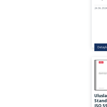
24.06.202
Detaylı
Ulusla
Stand
ISO 5