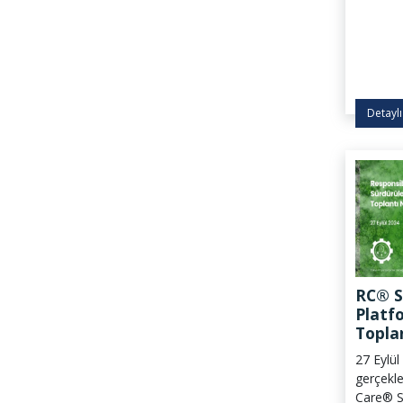
gerçekle
Detaylı
RC® Sü
Platf
Topla
27 Eylü
gerçekle
Care® Sü