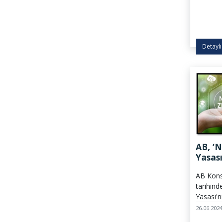
Detaylı
AB, ‘N
Yasası
AB Kons
tarihind
Yasası'n
NZIA) ka
26.06.202