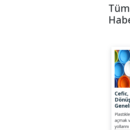
Tüm
Habe
Cefic,
Dönüş
Genel
Uyuml
Plastikl
Sonu K
açmak v
Çağrı
yolların