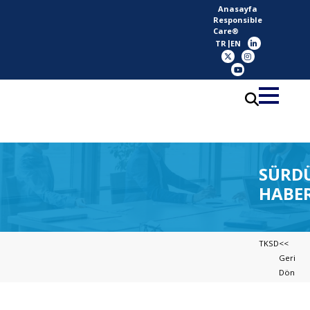
Anasayfa
Responsible
Care®
TR
EN
SÜRDÜ
HABER
TKSD
<<
Geri
Dön