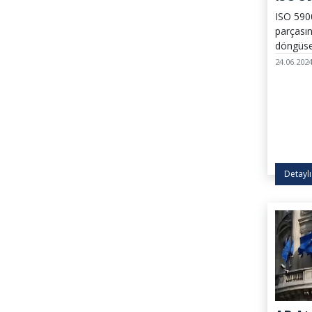
(30 M
ISO 5900
parçası
döngüse
teşvik 
24.06.202
Detaylı