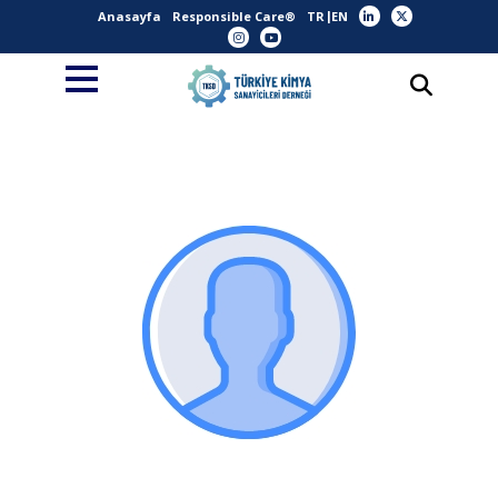
Anasayfa
Responsible Care®
TR
EN