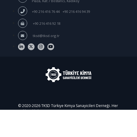
Plaza, Kat:7 Bostancı, Kadıköy
/
+90 216 416 76 44
+90 216 416 94 39
+90 216 416 92 18
tksd@tksd.org.tr
© 2020-
2026
TKSD Türkiye Kimya Sanayicileri Derneği. Her
Hakkı Saklıdır.
Üye Girişi