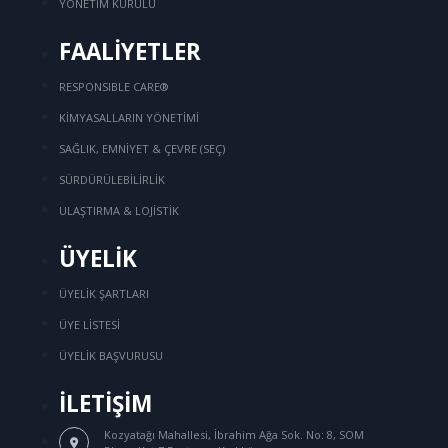
YÖNETİM KURULU
FAALİYETLER
RESPONSIBLE CARE®
KİMYASALLARIN YÖNETİMİ
SAĞLIK, EMNİYET & ÇEVRE (SEÇ)
SÜRDÜRÜLEBİLİRLİK
ULAŞTIRMA & LOJİSTİK
ÜYELİK
ÜYELİK ŞARTLARI
ÜYE LİSTESİ
ÜYELİK BAŞVURUSU
İLETİŞİM
Kozyatağı Mahallesi, İbrahim Ağa Sok.
No: 8, SOM